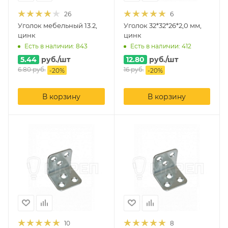
26
6
Уголок мебельный 13.2,
Уголок 32*32*26*2,0 мм,
цинк
цинк
Есть в наличии: 843
Есть в наличии: 412
5.44
руб.
/шт
12.80
руб.
/шт
6.80
руб.
16
руб.
-
20
%
-
20
%
В корзину
В корзину
10
8