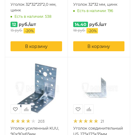
Уголок 32*32*25*2,0 мм,
Уголок 32*32 мм, цинк
цинк
Есть в наличии: 196
Есть в наличии: 538
12
руб.
/шт
14.40
руб.
/шт
15
руб.
18
руб.
-
20
%
-
20
%
В корзину
В корзину
203
21
Уголок усиленный KUU,
Уголок соединительный
90х90х65мм
US, 175x175x35мм