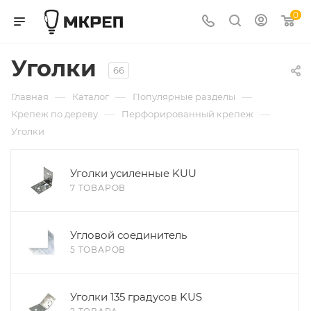
0
Уголки
66
—
—
—
Главная
Каталог
Популярные разделы
—
—
Крепеж по дереву
Перфорированный крепеж
Уголки
Уголки усиленные KUU
7 ТОВАРОВ
Угловой соединитель
5 ТОВАРОВ
Уголки 135 градусов KUS