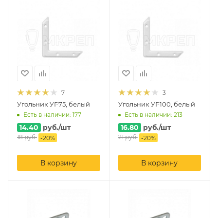
7
3
Угольник УГ-75, белый
Угольник УГ-100, белый
Есть в наличии: 177
Есть в наличии: 213
14.40
руб.
/шт
16.80
руб.
/шт
18
руб.
21
руб.
-
20
%
-
20
%
В корзину
В корзину