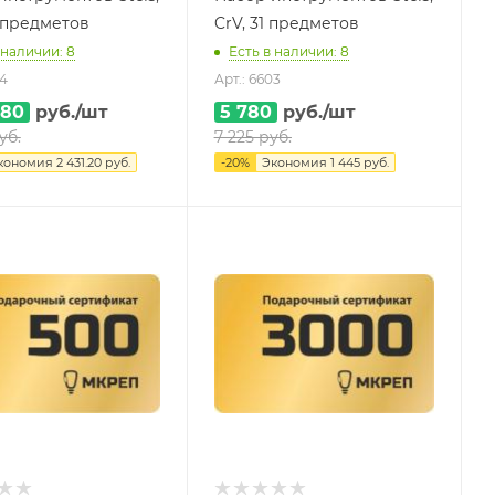
8 предметов
CrV, 31 предметов
 наличии: 8
Есть в наличии: 8
04
Арт.: 6603
.80
руб.
/шт
5 780
руб.
/шт
уб.
7 225
руб.
кономия
2 431.20
руб.
-
20
%
Экономия
1 445
руб.