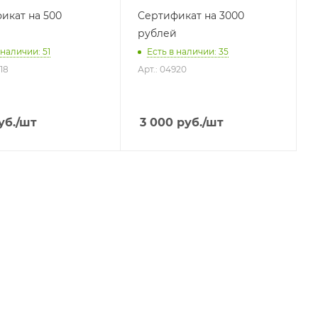
икат на 500
Сертификат на 3000
й
рублей
 наличии: 51
Есть в наличии: 35
18
Арт.: 04920
уб.
/шт
3 000
руб.
/шт