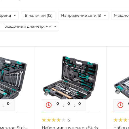
Бренд
В наличии (
12
)
Напряжение сети, В
Мощнос
Посадочный диаметр, мм
0
0
0
0
0
0
5
ентов Stels,
Набор инструментов Stels,
Набор 