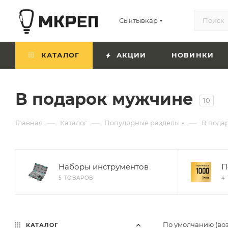
Сыктывкар
КАТАЛОГ
АКЦИИ
НОВИНКИ
В подарок мужчине
10
—
—
—
Главная
Каталог
Популярные разделы
В пода
Наборы инструментов
П
5 ТОВАРОВ
4
По умолчанию (во
КАТАЛОГ