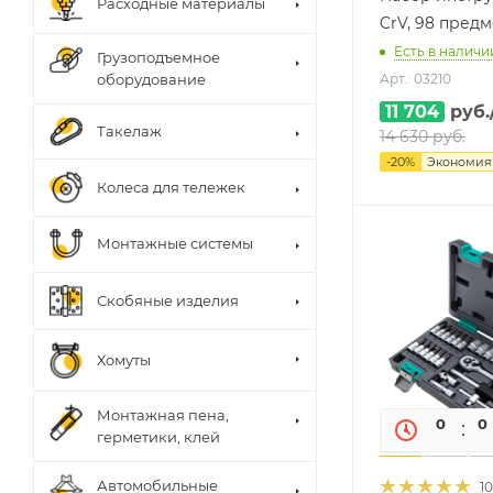
Расходные материалы
CrV, 98 пред
Есть в наличии
Грузоподъемное
оборудование
Арт.: 03210
11 704
руб.
Такелаж
14 630
руб.
-
20
%
Экономи
Колеса для тележек
Монтажные системы
Скобяные изделия
Хомуты
Монтажная пена,
0
0
герметики, клей
Автомобильные
10