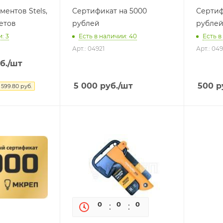
ентов Stels,
Сертификат на 5000
Сертиф
метов
рублей
рубле
: 3
Есть в наличии: 40
Есть в
Арт.: 04921
Арт.: 049
б.
/шт
5 000
руб.
/шт
500
р
я
599.80
руб.
0
0
0
0