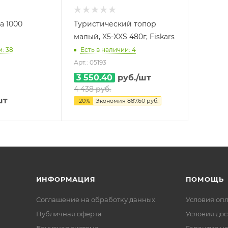
а 1000
Туристический топор
малый, X5-XXS 480г, Fiskars
и: 38
Есть в наличии: 4
Арт.: 05193
3 550.40
руб.
/шт
4 438
руб.
шт
-
20
%
Экономия
887.60
руб.
ИНФОРМАЦИЯ
ПОМОЩЬ
Соглашение на обработку данных
Условия оп
Публичная оферта
Условия дос