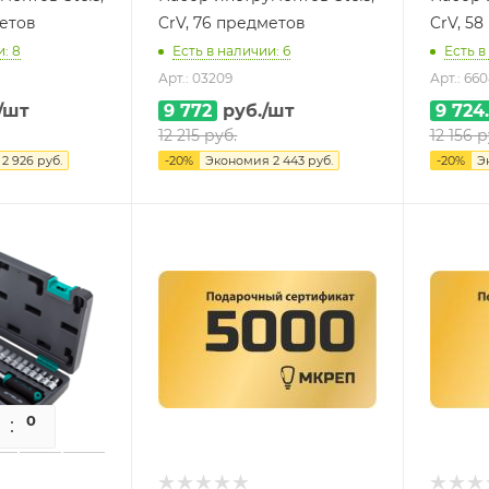
метов
CrV, 76 предметов
CrV, 5
: 8
Есть в наличии: 6
Есть в
Арт.: 03209
Арт.: 66
/шт
9 772
руб.
/шт
9 724
12 215
руб.
12 156
р
я
2 926
руб.
-
20
%
Экономия
2 443
руб.
-
20
%
Э
0
0