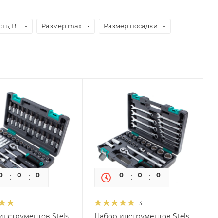
ть, Вт
Размер max
Размер посадки
0
0
0
0
0
0
0
0
1
3
инструментов Stels,
Набор инструментов Stels,