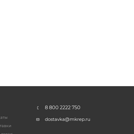
8 800 2222 750
латы
dostavka@mkrep.ru
тавки