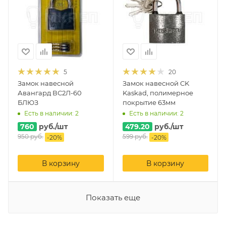
5
20
Замок навесной
Замок навесной CK
Авангард ВС2Л-60
Kaskad, полимерное
БЛЮЗ
покрытие 63мм
Есть в наличии: 2
Есть в наличии: 2
760
руб.
/шт
479.20
руб.
/шт
950
руб.
599
руб.
-
20
%
-
20
%
В корзину
В корзину
Показать еще