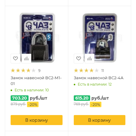
9
11
Замок навесной ВС2-М1-
Замок навесной ВС2-4А
01
Есть в наличии: 12
Есть в наличии: 10
703.20
руб.
/шт
615.20
руб.
/шт
879
руб.
769
руб.
-
20
%
-
20
%
В корзину
В корзину