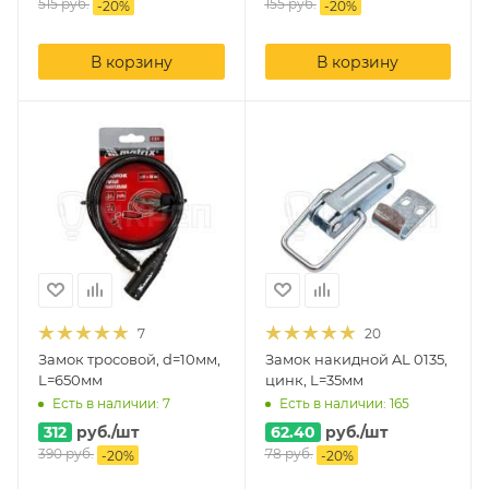
515
руб.
155
руб.
-
20
%
-
20
%
В корзину
В корзину
7
20
Замок тросовой, d=10мм,
Замок накидной AL 0135,
L=650мм
цинк, L=35мм
Есть в наличии: 7
Есть в наличии: 165
312
руб.
/шт
62.40
руб.
/шт
390
руб.
78
руб.
-
20
%
-
20
%