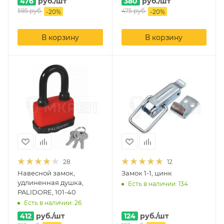
476
руб.
/шт
380
руб.
/шт
595
руб.
475
руб.
-
20
%
-
20
%
В корзину
В корзину
28
12
Навесной замок,
Замок 1-1, цинк
удлиненная душка,
Есть в наличии: 134
PALIDORE, 101-40
Есть в наличии: 26
412
руб.
/шт
124
руб.
/шт