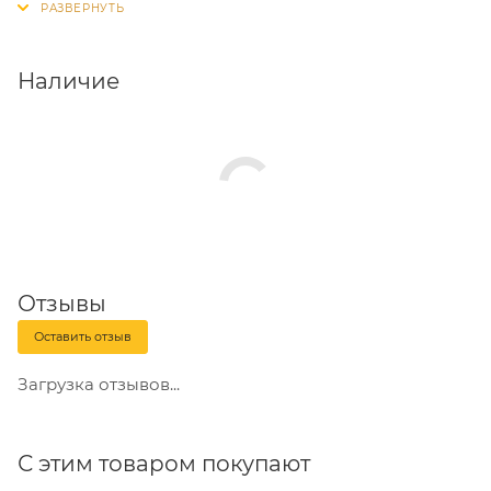
формируются поддерживающие, несущие и
усиленные соединения.
Наличие
Уголки мебельные монтируются при помощи
винтов, саморезов и шурупов. В отдельных случаях
используются гвозди.
Отзывы
Оставить отзыв
Загрузка отзывов...
С этим товаром покупают