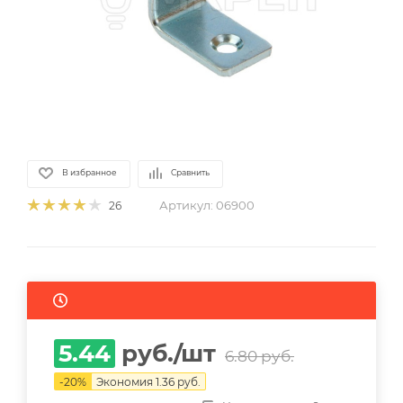
В избранное
Сравнить
Артикул:
06900
26
5.44
руб.
/шт
6.80
руб.
-
20
%
Экономия
1.36
руб.