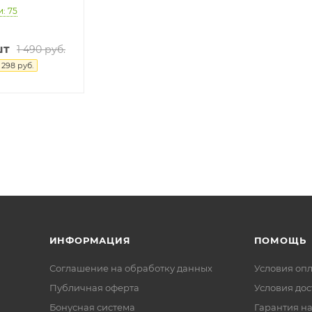
: 75
шт
1 490
руб.
я
298
руб.
ИНФОРМАЦИЯ
ПОМОЩЬ
Соглашение на обработку данных
Условия оп
Публичная оферта
Условия дос
Бонусная система
Гарантия на