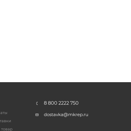
8 800 2222 750
латы
dostavka@mkrep.ru
тавки
 товар