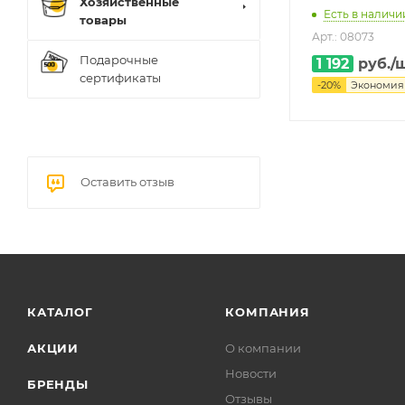
Хозяйственные
Есть в наличии
товары
Арт.: 08073
Подарочные
1 192
руб.
/
сертификаты
-
20
%
Экономи
Оставить отзыв
КАТАЛОГ
КОМПАНИЯ
АКЦИИ
О компании
Новости
БРЕНДЫ
Отзывы