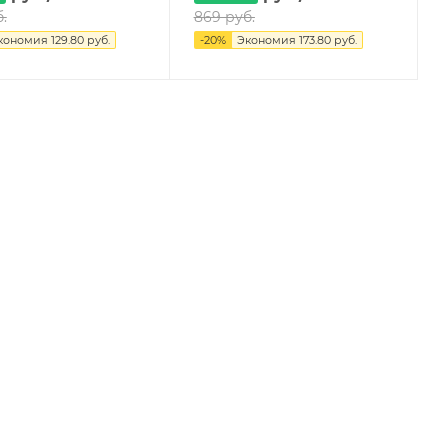
.
869
руб.
кономия
129.80
руб.
-
20
%
Экономия
173.80
руб.