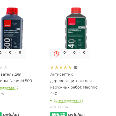
0
0
0
0
0
0
0
0
113
ватель для
Антисептик
ины, Neomid 500
деревозащитный для
наружных работ, Neomid
 наличии: 15
440
075
Есть в наличии: 39
Арт.: 08074
0
руб.
/шт
695.20
руб.
/шт