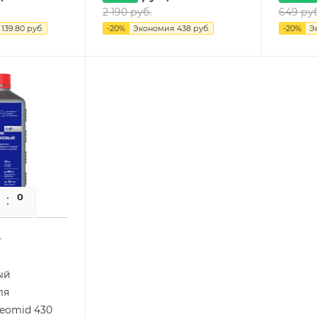
2 190
руб.
649
руб
я
139.80
руб.
-
20
%
Экономия
438
руб.
-
20
%
Э
0
0
4
ый
ля
eomid 430