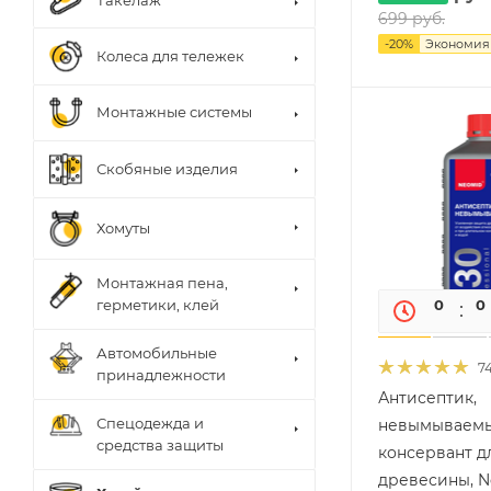
Такелаж
699
руб.
-
20
%
Экономи
Колеса для тележек
Монтажные системы
Скобяные изделия
Хомуты
Монтажная пена,
0
0
герметики, клей
Автомобильные
7
принадлежности
Антисептик,
Спецодежда и
невымываем
средства защиты
консервант д
древесины, N