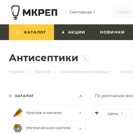
Сыктывкар
КАТАЛОГ
АКЦИИ
НОВИНКИ
Антисептики
5
—
—
—
Главная
Каталог
Хозяйственные товары
Антис
По умолчанию (во
КАТАЛОГ
Крепеж и метизы
Цена
Метрический крепеж