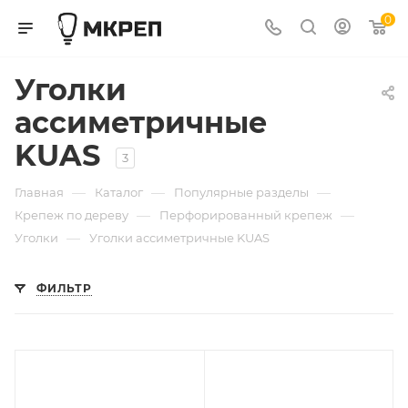
0
Уголки
ассиметричные
KUAS
3
—
—
—
Главная
Каталог
Популярные разделы
—
—
Крепеж по дереву
Перфорированный крепеж
—
Уголки
Уголки ассиметричные KUAS
ФИЛЬТР