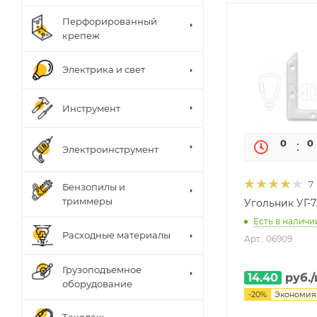
Перфорированный
крепеж
Электрика и свет
Инструмент
0
0
Электроинструмент
7
Бензопилы и
триммеры
Угольник УГ-7
Есть в наличии
Расходные материалы
Арт.: 06909
Грузоподъемное
14.40
руб.
оборудование
-
20
%
Экономи