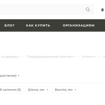
8
БЛОГ
КАК КУПИТЬ
ОРГАНИЗАЦИЯМ
—
—
—
 по дереву
Перфорированный крепеж
Уголки
У
зрастание)
В наличии (
5
)
Длина, мм
Высота, мм