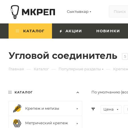
Сыктывкар
КАТАЛОГ
АКЦИИ
НОВИНКИ
Угловой соединитель
5
—
—
—
Главная
Каталог
Популярные разделы
Крепеж
По умолчанию (во
КАТАЛОГ
Крепеж и метизы
Цена
Метрический крепеж