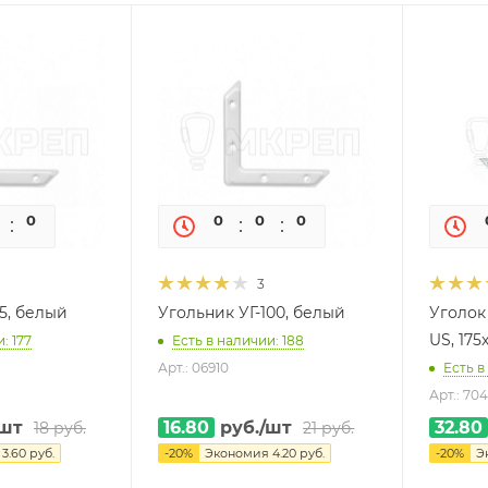
0
0
0
0
0
0
3
5, белый
Угольник УГ-100, белый
Уголок
US, 175
: 177
Есть в наличии: 188
Арт.: 06910
Есть в
Арт.: 70
/шт
16.80
руб.
/шт
32.80
18
руб.
21
руб.
я
3.60
руб.
-
20
%
Экономия
4.20
руб.
-
20
%
Э