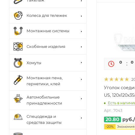
Такелаж
Колеса для тележек
Монтажные системы
Скобяные изделия
0
0
Хомуты
Монтажная пена,
2
герметики, клей
Уголок соед
US, 120x120x3
Автомобильные
Есть в наличи
принадлежности
Арт.: 7043
Спецодежда и
20.80
руб.
средства защиты
-
20
%
Экономи