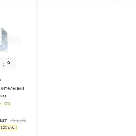
0
0
0
инительный
5мм
и: 470
/шт
26
руб.
я
5.20
руб.