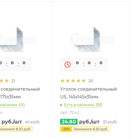
0
0
0
0
0
0
0
0
21
20
 соединительный
Уголок соединительный
x175x35мм
US, 145x145x35мм
 наличии: 410
Есть в наличии: 395
44
Арт.: 7042
руб.
/шт
24.80
руб.
/шт
41
руб.
31
руб.
кономия
8.20
руб.
-
20
%
Экономия
6.20
руб.