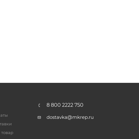
8 800 2222 750
латы
dostavka@mkrep.ru
тавки
 товар