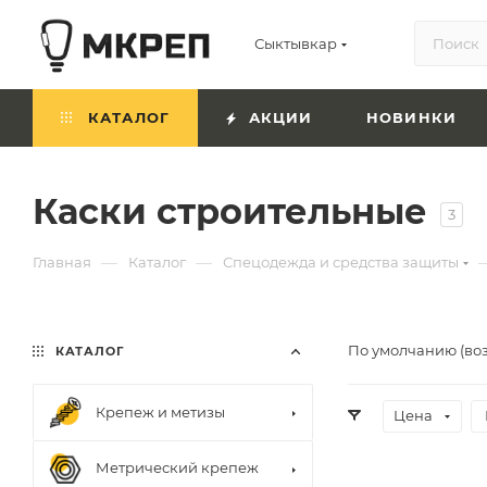
Сыктывкар
КАТАЛОГ
АКЦИИ
НОВИНКИ
Каски строительные
3
—
—
Главная
Каталог
Спецодежда и средства защиты
По умолчанию (во
КАТАЛОГ
Крепеж и метизы
Цена
Метрический крепеж