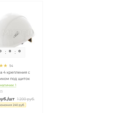
0
0
0
0
54
на 4 крепления с
иком под щиток
 наличии: 1
25
уб.
/шт
1 200
руб.
кономия
240
руб.