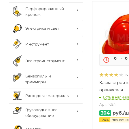
Перфорированный
крепеж
Электрика и свет
Инструмент
0
0
Электроинструмент
6
Бензопилы и
триммеры
Каска строит
оранжевая
Расходные материалы
Есть в наличии
Арт.: 1624
Грузоподъемное
304
руб.
/ш
оборудование
-
20
%
Экономи