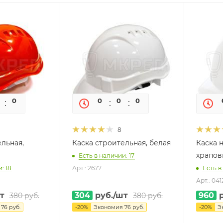
0
0
0
0
0
0
8
ельная,
Каска строительная, белая
Каска 
храпов
Есть в наличии: 17
: 18
Арт.: 2677
Есть в
Арт.: 041
т
304
руб.
/шт
960
р
380
руб.
380
руб.
я
76
руб.
-
20
%
Экономия
76
руб.
-
20
%
Э