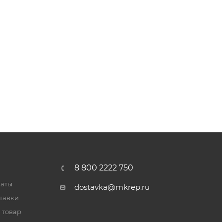
8 800 2222 750
латы
dostavka@mkrep.ru
тавки
 товар