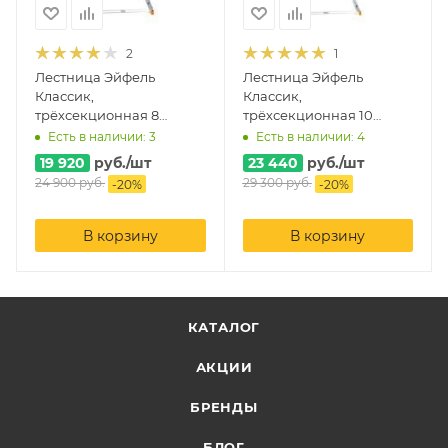
2
1
Лестница Эйфель
Лестница Эйфель
Классик,
Классик,
трёхсекционная 8
трёхсекционная 10
ступеней
ступеней
Есть в наличии: 3
Есть в наличии: 4
19 920
руб.
/шт
23 440
руб.
/шт
24 900
руб.
29 300
руб.
-
20
%
-
20
%
В корзину
В корзину
КАТАЛОГ
АКЦИИ
БРЕНДЫ
БЛОГ