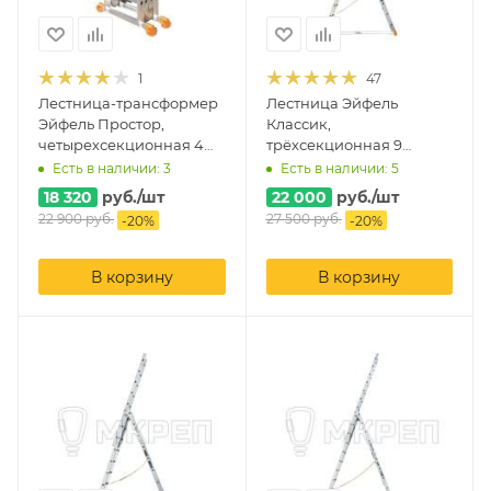
1
47
Лестница-трансформер
Лестница Эйфель
Эйфель Простор,
Классик,
четырехсекционная 4
трёхсекционная 9
ступени
ступеней
Есть в наличии: 3
Есть в наличии: 5
18 320
руб.
/шт
22 000
руб.
/шт
22 900
руб.
27 500
руб.
-
20
%
-
20
%
В корзину
В корзину