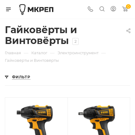
0
Гайковёрты и
Винтовёрты
2
—
—
—
Главная
Каталог
Электроинструмент
Гайковёрты и Винтовёрты
ФИЛЬТР