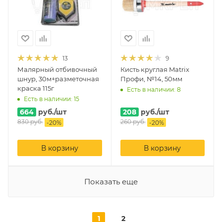
13
9
Малярный отбивочный
Кисть круглая Matrix
шнур, 30м+разметочная
Профи, №14, 50мм
краска 115г
Есть в наличии: 8
Есть в наличии: 15
664
руб.
/шт
208
руб.
/шт
830
руб.
260
руб.
-
20
%
-
20
%
В корзину
В корзину
Показать еще
1
2