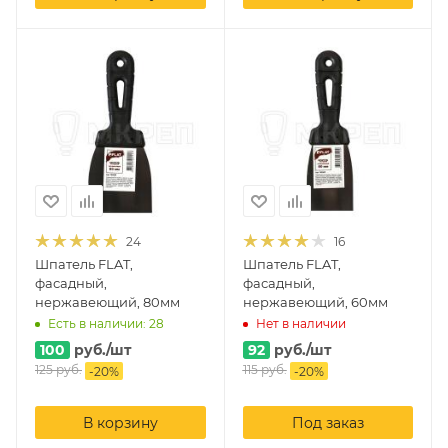
24
16
Шпатель FLAT,
Шпатель FLAT,
фасадный,
фасадный,
нержавеющий, 80мм
нержавеющий, 60мм
Есть в наличии: 28
Нет в наличии
100
руб.
/шт
92
руб.
/шт
125
руб.
115
руб.
-
20
%
-
20
%
В корзину
Под заказ