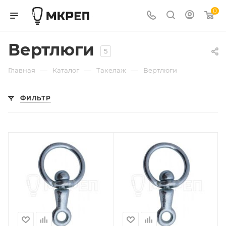
0
Вертлюги
5
—
—
—
Главная
Каталог
Такелаж
Вертлюги
ФИЛЬТР