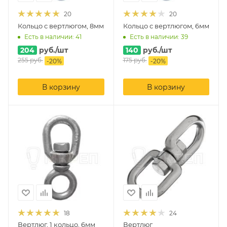
20
20
Кольцо с вертлюгом, 8мм
Кольцо с вертлюгом, 6мм
Есть в наличии: 41
Есть в наличии: 39
204
руб.
/шт
140
руб.
/шт
255
руб.
175
руб.
-
20
%
-
20
%
В корзину
В корзину
18
24
Вертлюг, 1 кольцо, 6мм
Вертлюг