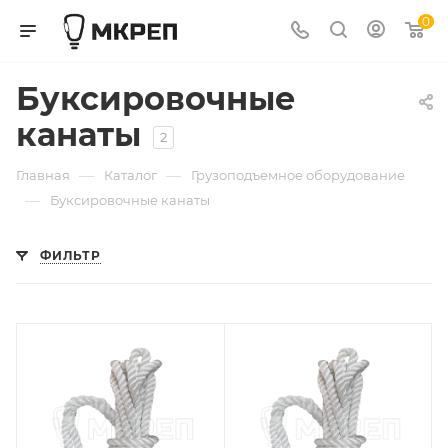
0
Буксировочные
канаты
2
—
—
Главная
Каталог
Грузоподъемное оборудование
—
Буксировочные канаты
ФИЛЬТР