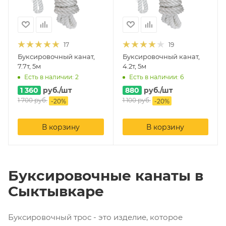
17
19
Буксировочный канат,
Буксировочный канат,
7.7т, 5м
4.2т, 5м
Есть в наличии: 2
Есть в наличии: 6
1 360
руб.
/шт
880
руб.
/шт
1 700
руб.
1 100
руб.
-
20
%
-
20
%
В корзину
В корзину
Буксировочные канаты в
Сыктывкаре
Буксировочный трос - это изделие, которое