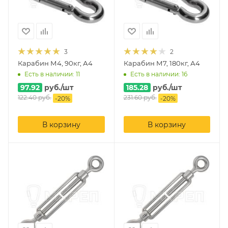
3
2
Карабин М4, 90кг, А4
Карабин М7, 180кг, А4
Есть в наличии: 11
Есть в наличии: 16
97.92
руб.
/шт
185.28
руб.
/шт
122.40
руб.
231.60
руб.
-
20
%
-
20
%
В корзину
В корзину