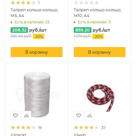
1
Талреп кольцо-кольцо,
Талреп кольцо-кольцо,
М5, А4
М10, А4
Есть в наличии: 23
Есть в наличии: 11
208.32
руб.
/шт
859.20
руб.
/шт
260.40
руб.
1 074
руб.
-
20
%
-
20
%
В корзину
В корзину
19
37
Шпагат
Шнур