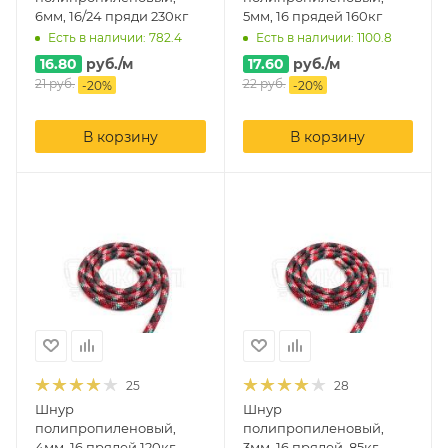
6мм, 16/24 пряди 230кг
5мм, 16 прядей 160кг
Есть в наличии: 782.4
Есть в наличии: 1100.8
16.80
руб.
/м
17.60
руб.
/м
21
руб.
22
руб.
-
20
%
-
20
%
В корзину
В корзину
25
28
Шнур
Шнур
полипропиленовый,
полипропиленовый,
4мм, 16 прядей 120кг
3мм, 16 прядей, 85кг