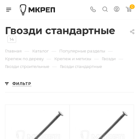
0
Гвозди стандартные
14
—
—
—
Главная
Каталог
Популярные разделы
—
—
—
Крепеж по дереву
Крепеж и метизы
Гвозди
—
Гвозди строительные
Гвозди стандартные
ФИЛЬТР