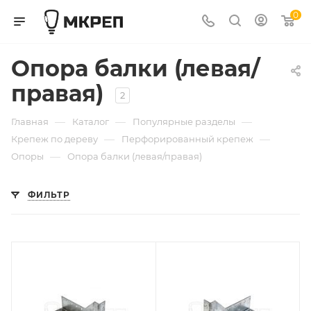
0
Опора балки (левая/
правая)
2
—
—
—
Главная
Каталог
Популярные разделы
—
—
Крепеж по дереву
Перфорированный крепеж
—
Опоры
Опора балки (левая/правая)
ФИЛЬТР