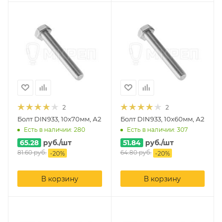
2
2
Болт DIN933, 10х70мм, А2
Болт DIN933, 10х60мм, А2
Есть в наличии: 280
Есть в наличии: 307
65.28
руб.
/шт
51.84
руб.
/шт
81.60
руб.
64.80
руб.
-
20
%
-
20
%
В корзину
В корзину