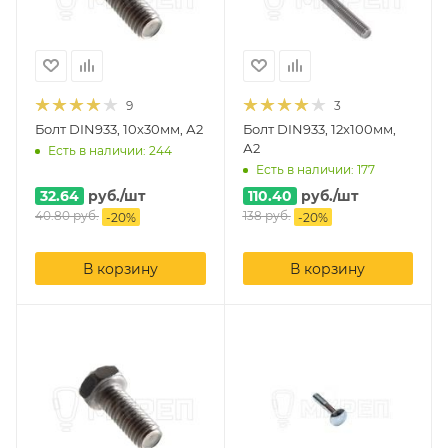
9
3
Болт DIN933, 10х30мм, А2
Болт DIN933, 12х100мм,
А2
Есть в наличии: 244
Есть в наличии: 177
32.64
руб.
/шт
110.40
руб.
/шт
40.80
руб.
138
руб.
-
20
%
-
20
%
В корзину
В корзину