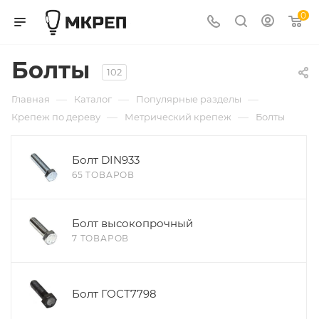
0
Болты
102
—
—
—
Главная
Каталог
Популярные разделы
—
—
Крепеж по дереву
Метрический крепеж
Болты
Болт DIN933
65 ТОВАРОВ
Болт высокопрочный
7 ТОВАРОВ
Болт ГОСТ7798