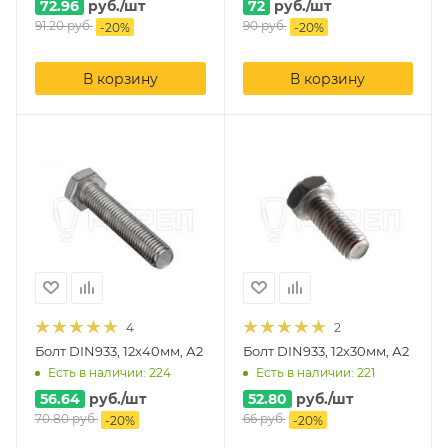
72.96
руб.
/шт
72
руб.
/шт
91.20
руб.
90
руб.
-
20
%
-
20
%
В корзину
В корзину
4
2
Болт DIN933, 12х40мм, А2
Болт DIN933, 12х30мм, А2
Есть в наличии: 224
Есть в наличии: 221
56.64
руб.
/шт
52.80
руб.
/шт
70.80
руб.
66
руб.
-
20
%
-
20
%