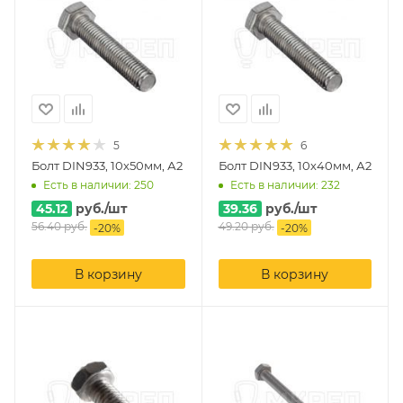
5
6
Болт DIN933, 10х50мм, А2
Болт DIN933, 10х40мм, А2
Есть в наличии: 250
Есть в наличии: 232
45.12
руб.
/шт
39.36
руб.
/шт
56.40
руб.
49.20
руб.
-
20
%
-
20
%
В корзину
В корзину