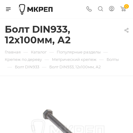
0
Болт DIN933,
12х100мм, А2
—
—
—
Главная
Каталог
Популярные разделы
—
—
Крепеж по дереву
Метрический крепеж
Болты
—
—
Болт DIN933
Болт DIN933, 12х100мм, А2