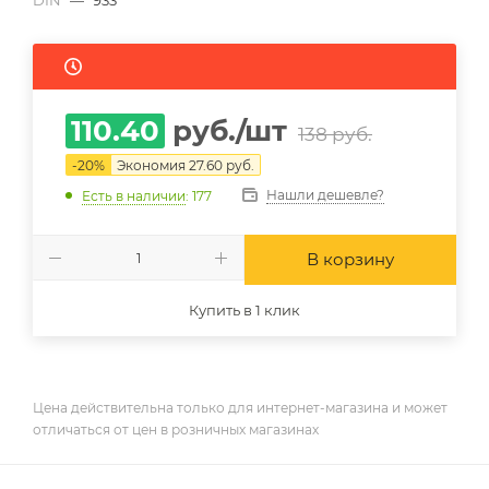
DIN
—
933
110.40
руб.
/шт
138
руб.
-
20
%
Экономия
27.60
руб.
Нашли дешевле?
Есть в наличии
: 177
В корзину
Купить в 1 клик
Цена действительна только для интернет-магазина и может
отличаться от цен в розничных магазинах