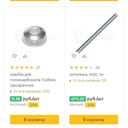
27
29
Шайба для
Шпилька, М20, 1м
поликарбоната 7х25мм,
Есть в наличии: 59
прозрачная
Есть в наличии: 2512
11.36
руб.
/шт
475.20
руб.
/шт
14.20
руб.
594
руб.
-
20
%
-
20
%
В корзину
В корзину