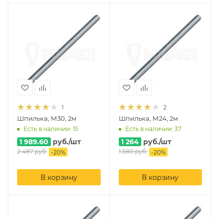
1
2
Шпилька, М30, 2м
Шпилька, М24, 2м
Есть в наличии: 15
Есть в наличии: 37
1 989.60
руб.
/шт
1 264
руб.
/шт
2 487
руб.
1 580
руб.
-
20
%
-
20
%
В корзину
В корзину