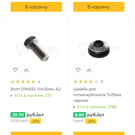
В корзину
В корзину
4
11
Болт DIN933, 10х25мм, А2
Шайба для
поликарбоната 7х25мм,
Есть в наличии: 275
чёрная
Есть в наличии: 2788
29.76
руб.
/шт
8.80
руб.
/шт
37.20
руб.
11
руб.
-
20
%
-
20
%