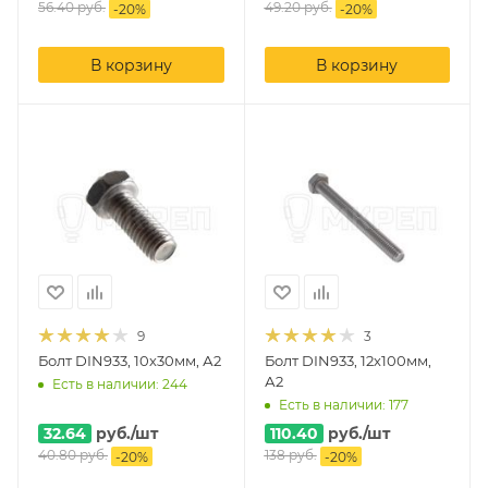
56.40
руб.
49.20
руб.
-
20
%
-
20
%
В корзину
В корзину
9
3
Болт DIN933, 10х30мм, А2
Болт DIN933, 12х100мм,
А2
Есть в наличии: 244
Есть в наличии: 177
32.64
руб.
/шт
110.40
руб.
/шт
40.80
руб.
138
руб.
-
20
%
-
20
%