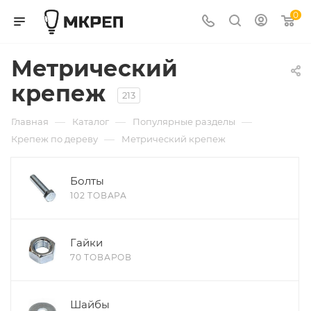
0
Метрический
крепеж
213
—
—
—
Главная
Каталог
Популярные разделы
—
Крепеж по дереву
Метрический крепеж
Болты
102 ТОВАРА
Гайки
70 ТОВАРОВ
Шайбы