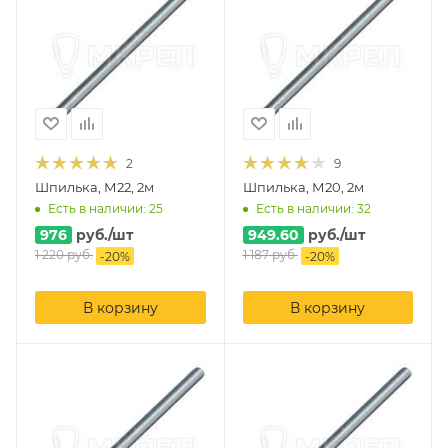
2
9
Шпилька, М22, 2м
Шпилька, М20, 2м
Есть в наличии: 25
Есть в наличии: 32
976
руб.
/шт
949.60
руб.
/шт
1 220
руб.
1 187
руб.
-
20
%
-
20
%
В корзину
В корзину