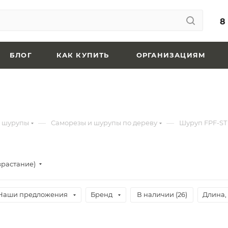
8
БЛОГ
КАК КУПИТЬ
ОРГАНИЗАЦИЯМ
—
—
и шурупы
Саморезы и шурупы по дереву
Шуруп FPF-ST
зрастание)
Наши предложения
Бренд
В наличии (
26
)
Длина,