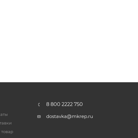
8 800 2222 750
латы
dostavka@mkrep.ru
тавки
 товар