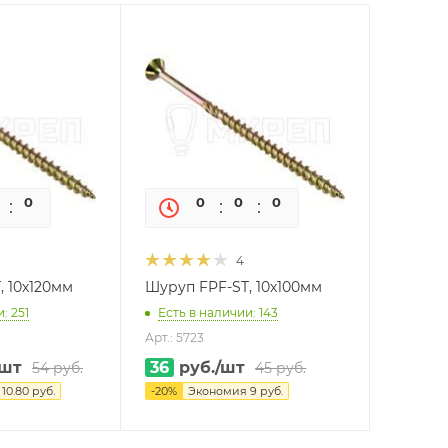
0
0
0
0
0
0
4
, 10х120мм
Шуруп FPF-ST, 10х100мм
: 251
Есть в наличии: 143
Арт.: 5723
/шт
36
руб.
/шт
54
руб.
45
руб.
я
10.80
руб.
-
20
%
Экономия
9
руб.