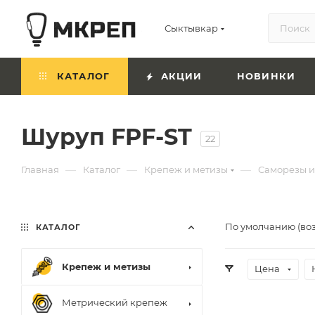
Сыктывкар
КАТАЛОГ
АКЦИИ
НОВИНКИ
Шуруп FPF-ST
22
—
—
—
Главная
Каталог
Крепеж и метизы
Саморезы 
По умолчанию (во
КАТАЛОГ
Крепеж и метизы
Цена
Метрический крепеж