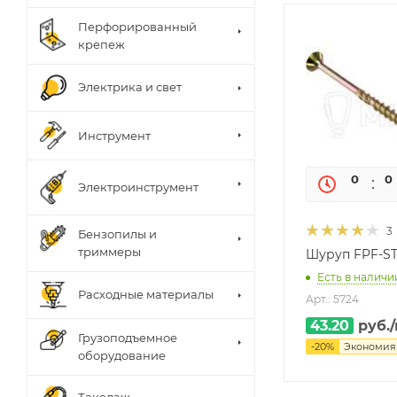
Перфорированный
крепеж
Электрика и свет
Инструмент
0
0
Электроинструмент
3
Бензопилы и
триммеры
Шуруп FPF-ST
Есть в наличии
Расходные материалы
Арт.: 5724
43.20
руб.
Грузоподъемное
-
20
%
Экономи
оборудование