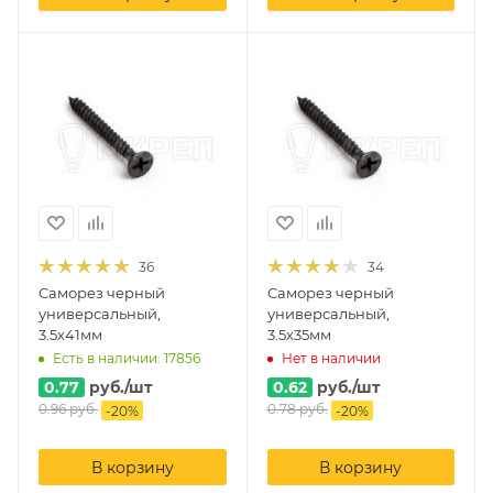
36
34
Саморез черный
Саморез черный
универсальный,
универсальный,
3.5х41мм
3.5х35мм
Есть в наличии: 17856
Нет в наличии
0.77
руб.
/шт
0.62
руб.
/шт
0.96
руб.
0.78
руб.
-
20
%
-
20
%
В корзину
В корзину