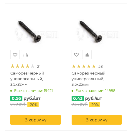
21
58
Саморез черный
Саморез черный
универсальный,
универсальный,
3.5х32мм
3.5х25мм
Есть в наличии: 19421
Есть в наличии: 14988
0.56
руб.
/шт
0.43
руб.
/шт
0.70
руб.
0.54
руб.
-
20
%
-
20
%
В корзину
В корзину