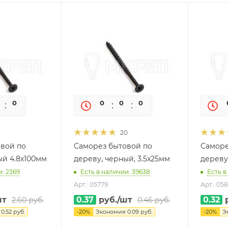
0
0
0
0
0
0
20
вой по
Саморез бытовой по
Саморе
ый 4.8x100мм
дереву, черный, 3.5x25мм
дереву
и: 2369
Есть в наличии: 39638
Есть в
Арт.: 05779
Арт.: 058
шт
0.37
руб.
/шт
0.32
р
2.60
руб.
0.46
руб.
я
0.52
руб.
-
20
%
Экономия
0.09
руб.
-
20
%
Э