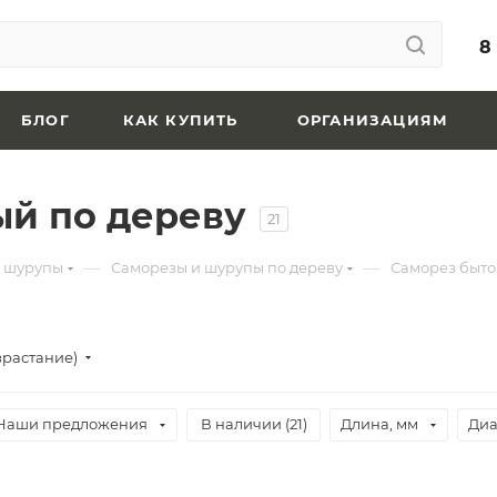
8
БЛОГ
КАК КУПИТЬ
ОРГАНИЗАЦИЯМ
ый по дереву
21
—
—
и шурупы
Саморезы и шурупы по дереву
Саморез быто
зрастание)
Наши предложения
В наличии (
21
)
Длина, мм
Диа