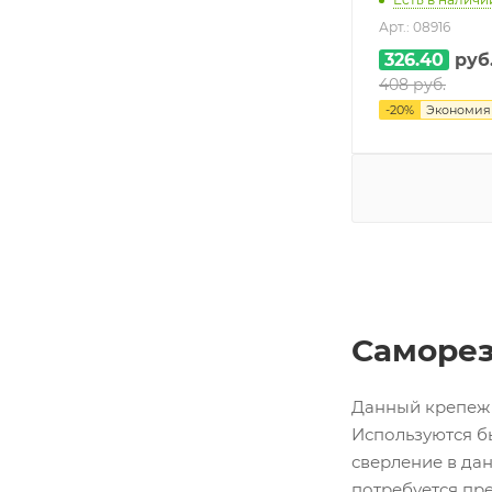
Арт.: 08916
326.40
руб
408
руб.
-
20
%
Экономи
Саморез
Данный крепеж 
Используются б
сверление в дан
потребуется пр