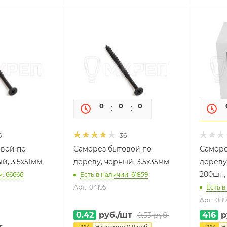
0
0
0
0
6
36
вой по
Саморез бытовой по
Саморе
й, 3.5x51мм
дереву, черный, 3.5x35мм
дереву,
200шт.,
и: 66666
Есть в наличии: 61859
Арт.: 04195
Есть в
Арт.: 08
0.42
руб.
/шт
416
р
0.53
руб.
т
-
20
%
Экономия
0.11
руб.
-
20
%
Э