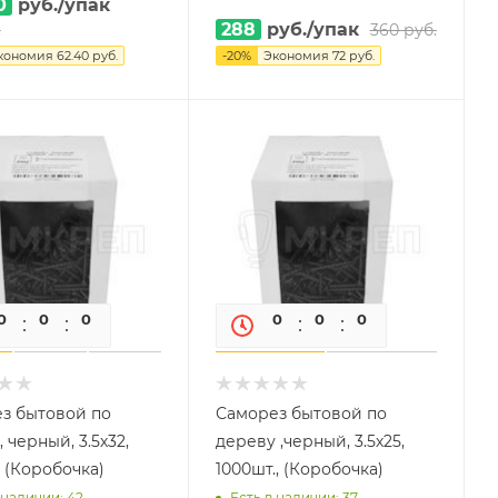
0
руб.
/упак
288
руб.
/упак
.
360
руб.
кономия
62.40
руб.
-
20
%
Экономия
72
руб.
0
0
0
0
0
0
0
0
з бытовой по
Саморез бытовой по
 черный, 3.5х32,
дереву ,черный, 3.5х25,
. (Коробочка)
1000шт., (Коробочка)
 наличии: 42
Есть в наличии: 37