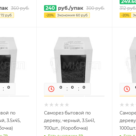
249.6
пак
240
руб.
/упак
360
руб.
300
руб.
312
руб
я
72
руб.
-
20
%
Экономия
60
руб.
-
20
%
Э
0
0
0
0
0
0
вой по
Саморез бытовой по
Саморе
й, 3.5х45,
дереву, черный, 3.5х41,
дереву,
бочка)
700шт., (Коробочка)
1000шт
: 79
Есть в наличии: 59
Есть в