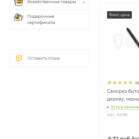
Хозяйственные товары
Фикс.цена
Подарочные
сертификаты
Оставить отзыв
8
Саморез быто
дереву, черны
Есть в наличи
Арт.: 04198
0.72
руб.
/ш