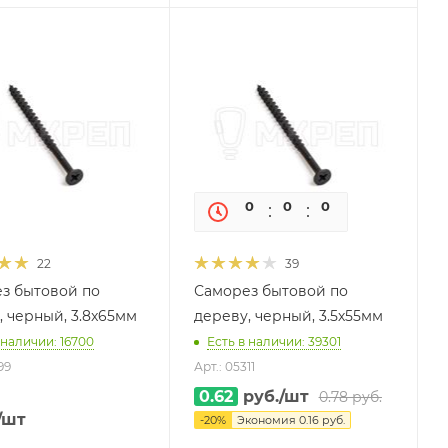
0
0
0
0
22
39
з бытовой по
Саморез бытовой по
, черный, 3.8x65мм
дереву, черный, 3.5х55мм
 наличии: 16700
Есть в наличии: 39301
99
Арт.: 05311
0.62
руб.
/шт
0.78
руб.
/шт
-
20
%
Экономия
0.16
руб.