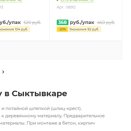
13
Арт.: 08912
уб.
/упак
368
руб.
/упак
520
руб.
460
руб.
кономия
104
руб.
-
20
%
Экономия
92
руб.
у в Сыктывкаре
 и потайной шляпкой (шлиц-крест).
 к деревянному материалу. Предварительное
 материалы. При монтаже в бетон, кирпич