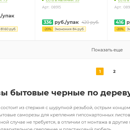
Арт.: 08915
Арт.: 089
.
/упак
336
руб.
/упак
416
р
420
руб.
я
81.60
руб.
-
20
%
Экономия
84
руб.
-
20
%
Э
Показать еще
1
2
ы бытовые черные по дерев
состоит из стержня с шурупной резьбой, острым концом
ытовые саморезы для крепления гипсокартонных листов
ной случае не требуется, в отличии от монтажа в другие
едварительное сверление и пластиковый дюбель.