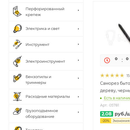
Перфорированный
крепеж
Электрика и свет
Инструмент
0
0
Электроинструмент
15
Бензопилы и
триммеры
Саморез быто
дереву, черн
Расходные материалы
Есть в наличи
Арт.: 05781
Грузоподъемное
2.08
руб.
/
оборудование
-
20
%
Экономи