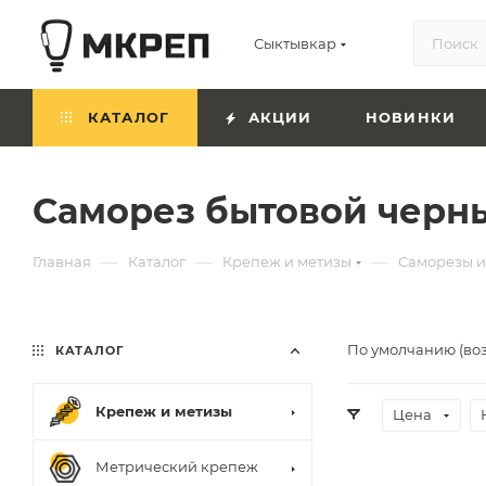
Сыктывкар
КАТАЛОГ
АКЦИИ
НОВИНКИ
Саморез бытовой черн
—
—
—
Главная
Каталог
Крепеж и метизы
Саморезы 
По умолчанию (во
КАТАЛОГ
Крепеж и метизы
Цена
Метрический крепеж