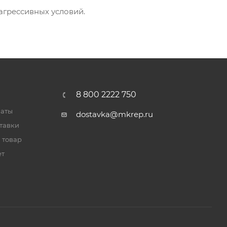
агрессивных условий.
8 800 2222 750
латы
dostavka@mkrep.ru
тавки
 товар
ет