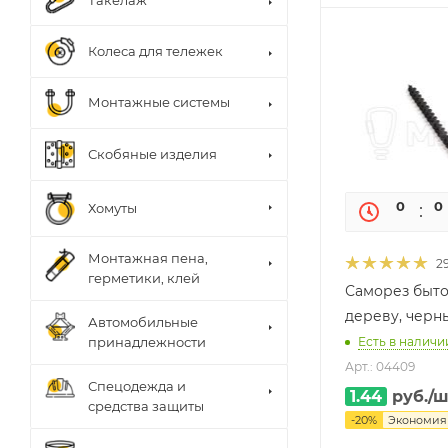
Такелаж
Колеса для тележек
Монтажные системы
Скобяные изделия
0
0
Хомуты
Монтажная пена,
2
герметики, клей
Саморез быто
дереву, черн
Автомобильные
Есть в наличи
принадлежности
Арт.: 04409
Спецодежда и
1.44
руб.
/ш
средства защиты
-
20
%
Экономи