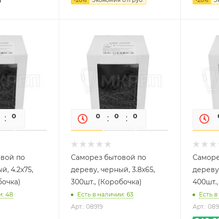
0
0
0
0
0
0
вой по
Саморез бытовой по
Саморе
й, 4.2х75,
дереву, черный, 3.8х65,
дереву,
бочка)
300шт., (Коробочка)
400шт.,
и: 48
Есть в наличии: 63
Есть в
Арт.: 08919
Арт.: 089