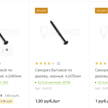
Акция
Акция
0
0
9
32
вой по
Саморез бытовой по
Саморе
ый, 4.2x90мм
дереву, черный, 4.2x75мм
дереву
и: 300
Есть в наличии: 35716
Есть в
Арт.: 04200
Арт.: 041
т
1.80
руб.
1.20
руб.
/шт
1
руб.
я
0.36
руб.