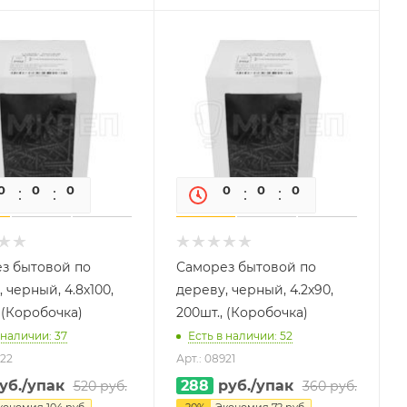
0
0
0
0
0
0
0
0
з бытовой по
Саморез бытовой по
 черный, 4.8х100,
дереву, черный, 4.2х90,
 (Коробочка)
200шт., (Коробочка)
 наличии: 37
Есть в наличии: 52
922
Арт.: 08921
уб.
/упак
288
руб.
/упак
520
руб.
360
руб.
кономия
104
руб.
-
20
%
Экономия
72
руб.