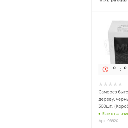
0
0
Саморез быто
дереву, черны
300шт., (Коро
Есть в наличи
Арт.: 08920