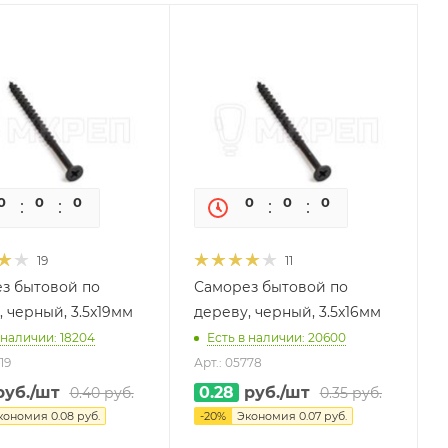
0
0
0
0
0
0
0
0
19
11
з бытовой по
Саморез бытовой по
, черный, 3.5x19мм
дереву, черный, 3.5x16мм
 наличии: 18204
Есть в наличии: 20600
19
Арт.: 05778
уб.
/шт
0.28
руб.
/шт
0.40
руб.
0.35
руб.
кономия
0.08
руб.
-
20
%
Экономия
0.07
руб.