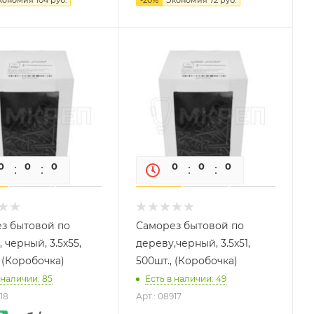
0
0
0
0
0
0
0
0
з бытовой по
Саморез бытовой по
 черный, 3.5х55,
дереву,черный, 3.5х51,
 (Коробочка)
500шт., (Коробочка)
 наличии: 85
Есть в наличии: 49
18
Арт.: 08917