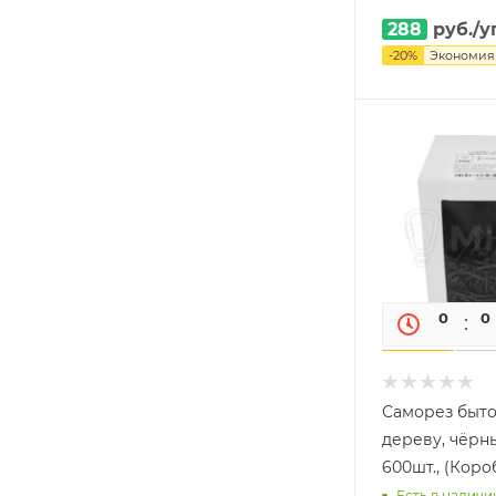
288
руб.
/у
-
20
%
Экономи
0
0
Саморез быто
дереву, чёрны
600шт., (Коро
Есть в наличии