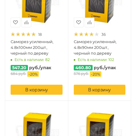
18
36
Саморез усиленный,
Саморез усиленный,
4.8х100мм 200шт.,
4.8х90мм 200шт.,
черный по дереву
черный по дереву
Есть в наличии: 82
Есть в наличии: 102
547.20
руб.
/упак
460.80
руб.
/упак
684
руб.
576
руб.
-
20
%
-
20
%
В корзину
В корзину