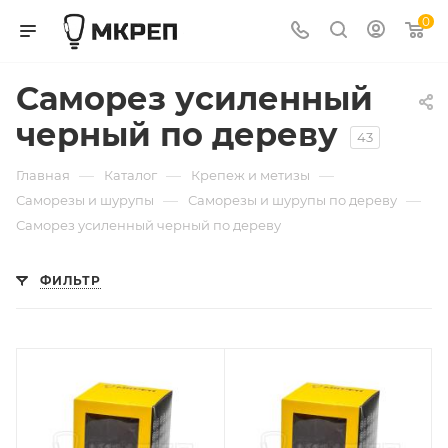
0
Саморез усиленный
черный по дереву
43
—
—
—
Главная
Каталог
Крепеж и метизы
—
—
Саморезы и шурупы
Саморезы и шурупы по дереву
Саморез усиленный черный по дереву
ФИЛЬТР