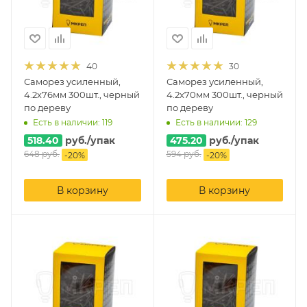
40
30
Саморез усиленный,
Саморез усиленный,
4.2х76мм 300шт., черный
4.2х70мм 300шт., черный
по дереву
по дереву
Есть в наличии: 119
Есть в наличии: 129
518.40
руб.
/упак
475.20
руб.
/упак
648
руб.
594
руб.
-
20
%
-
20
%
В корзину
В корзину