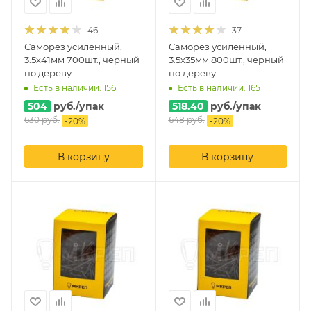
46
37
Саморез усиленный,
Саморез усиленный,
3.5х41мм 700шт., черный
3.5х35мм 800шт., черный
по дереву
по дереву
Есть в наличии: 156
Есть в наличии: 165
504
руб.
/упак
518.40
руб.
/упак
630
руб.
648
руб.
-
20
%
-
20
%
В корзину
В корзину