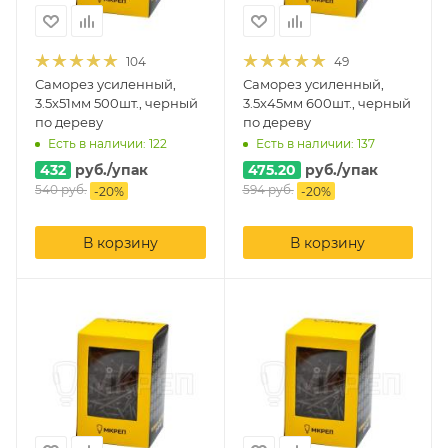
104
49
Саморез усиленный,
Саморез усиленный,
3.5х51мм 500шт., черный
3.5х45мм 600шт., черный
по дереву
по дереву
Есть в наличии: 122
Есть в наличии: 137
432
руб.
/упак
475.20
руб.
/упак
540
руб.
594
руб.
-
20
%
-
20
%
В корзину
В корзину