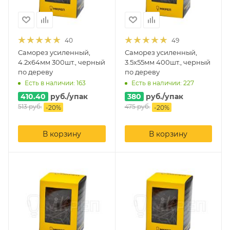
40
49
Саморез усиленный,
Саморез усиленный,
4.2х64мм 300шт., черный
3.5х55мм 400шт., черный
по дереву
по дереву
Есть в наличии: 163
Есть в наличии: 227
410.40
руб.
/упак
380
руб.
/упак
513
руб.
475
руб.
-
20
%
-
20
%
В корзину
В корзину