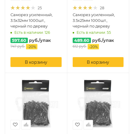
25
28
Саморез усиленный,
Саморез усиленный,
3.5х32мм 1000шт.,
3.5х25мм 1000шт.,
черный по дереву
черный по дереву
Есть в наличии: 126
Есть в наличии: 55
597.60
руб.
/упак
489.60
руб.
/упак
747
руб.
612
руб.
-
20
%
-
20
%
В корзину
В корзину