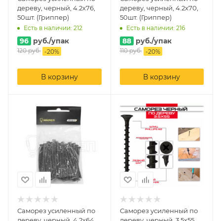
дереву, черный, 4.2х76,
дереву, черный, 4.2х70,
50шт. (Гриппер)
50шт. (Гриппер)
Есть в наличии: 212
Есть в наличии: 216
96
руб.
/упак
88
руб.
/упак
120
руб.
110
руб.
-
20
%
-
20
%
В корзину
В корзину
Саморез усиленный по
Саморез усиленный по
дереву, черный, 4.2х64,
дереву, черный, 3.5х55,