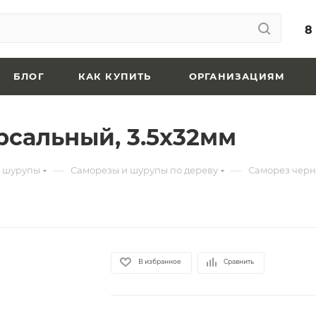
8
БЛОГ
КАК КУПИТЬ
ОРГАНИЗАЦИЯМ
сальный, 3.5х32мм
—
—
и шурупы
Саморезы и шурупы по дереву
Саморез чер
В избранное
Сравнить