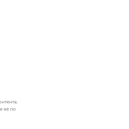
онтента.
е её по