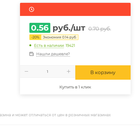
0.56
руб.
/шт
0.70
руб.
-
20
%
Экономия
0.14
руб.
Есть в наличии
: 19421
Нашли дешевле?
В корзину
Купить в 1 клик
азина и может отличаться от цен в розничных магазинах