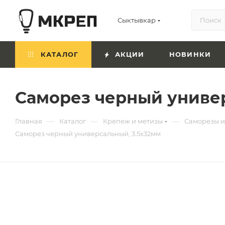
Сыктывкар
КАТАЛОГ
АКЦИИ
НОВИНКИ
Саморез черный универ
—
—
—
Главная
Каталог
Крепеж и метизы
Саморезы 
Саморез черный универсальный, 3.5х32мм