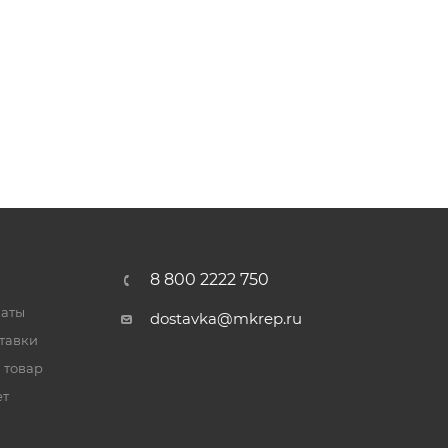
8 800 2222 750
латы
dostavka@mkrep.ru
тавки
 товар
ет