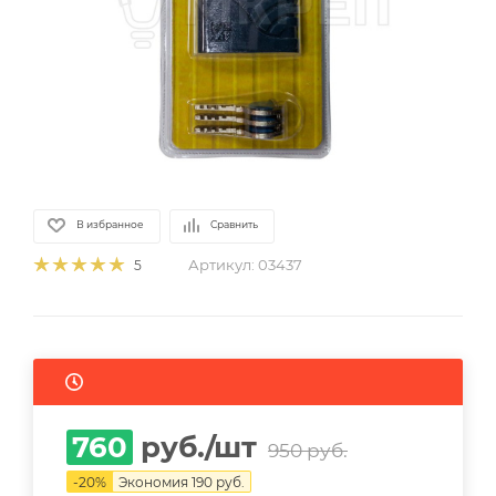
В избранное
Сравнить
Артикул:
03437
5
760
руб.
/шт
950
руб.
-
20
%
Экономия
190
руб.