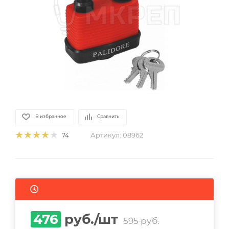
В избранное
Сравнить
Артикул:
08962
74
476
руб.
/шт
595
руб.