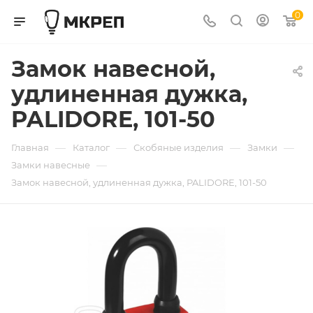
0
Замок навесной,
удлиненная дужка,
PALIDORE, 101-50
—
—
—
—
Главная
Каталог
Скобяные изделия
Замки
—
Замки навесные
Замок навесной, удлиненная дужка, PALIDORE, 101-50