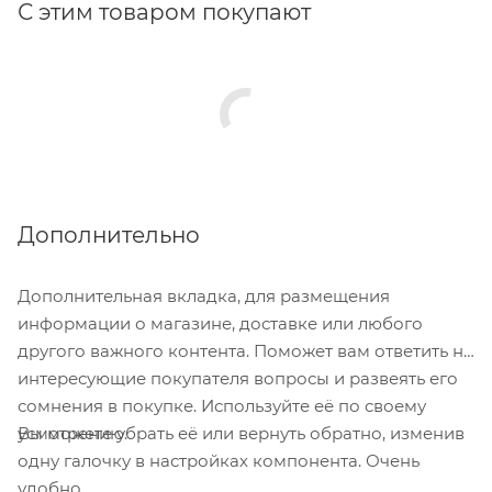
Антивандальный: нет
С этим товаром покупают
Под один ключ: нет
Декоративный: нет
Влагозащищенный: да
Противопожарный: нет
Морозоустойчивость :да
Двухсистемный: нет
Дополнительно
Дополнительная вкладка, для размещения
информации о магазине, доставке или любого
другого важного контента. Поможет вам ответить на
интересующие покупателя вопросы и развеять его
сомнения в покупке. Используйте её по своему
Вы можете убрать её или вернуть обратно, изменив
усмотрению.
одну галочку в настройках компонента. Очень
удобно.