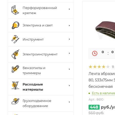
Перфорированный
крепеж
Электрика и свет
Инструмент
0
0
Электроинструмент
11
Бензопилы и
триммеры
Лента абрази
80, 533х75мм 
Расходные
бесконечная
материалы
Есть в наличии
Арт.: 8610
Грузоподъемное
оборудование
448
руб.
/у
560
руб.