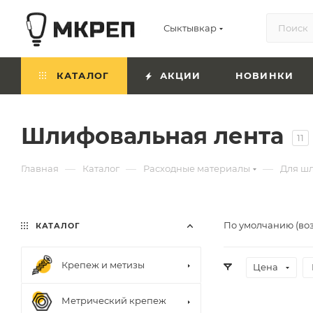
Сыктывкар
КАТАЛОГ
АКЦИИ
НОВИНКИ
Шлифовальная лента
11
—
—
—
Главная
Каталог
Расходные материалы
Для ш
По умолчанию (во
КАТАЛОГ
Крепеж и метизы
Цена
Метрический крепеж