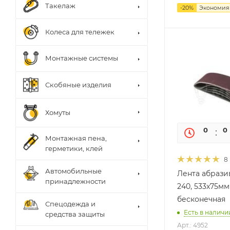
Такелаж
-
20
%
Экономи
Колеса для тележек
Монтажные системы
Скобяные изделия
Хомуты
0
0
Монтажная пена,
герметики, клей
8
Автомобильные
Лента абрази
принадлежности
240, 533х75мм
бесконечная
Спецодежда и
Есть в наличии
средства защиты
Арт.: 4952