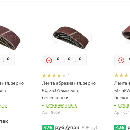
0
0
0
0
0
0
1
вная, зерно
Лента абразивная, зерно
Лента 
5шт,
60, 533х75мм 5шт,
60, 457
бесконечная
бескон
: 10
Есть в наличии: 6
Есть в
Арт.: 8609
Арт.: 654
пак
476
руб.
/упак
436
р
595
руб.