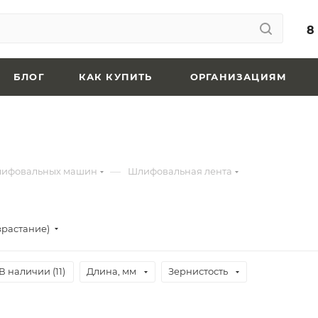
8
БЛОГ
КАК КУПИТЬ
ОРГАНИЗАЦИЯМ
—
лифовальных машин
Шлифовальная лента
зрастание)
В наличии (
11
)
Длина, мм
Зернистость