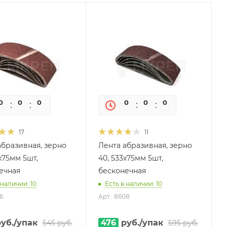
0
0
0
0
0
0
0
0
17
11
абразивная, зерно
Лента абразивная, зерно
х75мм 5шт,
40, 533х75мм 5шт,
ечная
бесконечная
 наличии: 10
Есть в наличии: 10
6
Арт.: 8608
уб.
/упак
476
руб.
/упак
545
руб.
595
руб.