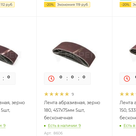
я
112
руб.
-
20
%
Экономия
119
руб.
-
20
%
Э
0
0
0
0
0
0
9
вная, зерно
Лента абразивная, зерно
Лента 
 5шт,
180, 457х75мм 5шт,
150, 53
бесконечная
бескон
: 9
Есть в наличии: 9
Есть в
Арт.: 8606