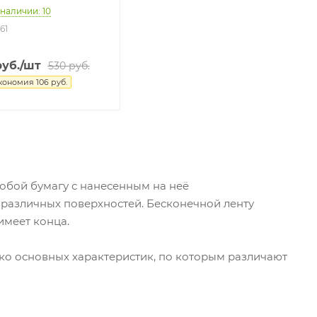
 наличии: 10
61
уб.
/шт
530
руб.
кономия
106
руб.
собой бумагу с нанесенным на неё
различных поверхностей. Бесконечной ленту
имеет конца.
ько основных характеристик, по которым различают