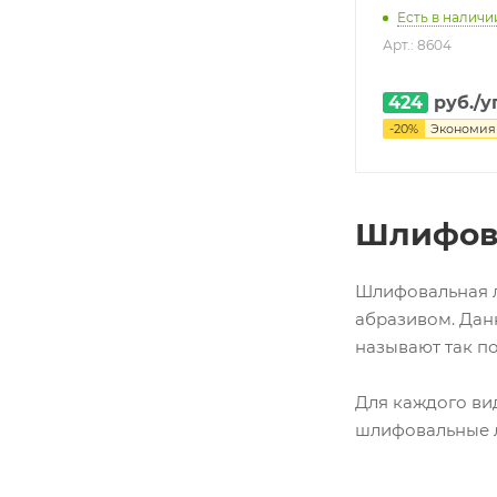
Есть в наличии
Арт.: 8604
424
руб.
/у
-
20
%
Экономи
Шлифова
Шлифовальная л
абразивом. Дан
называют так по
Для каждого ви
шлифовальные 