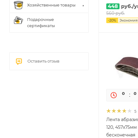
Хозяйственные товары
448
руб.
/у
560
руб.
Подарочные
-
20
%
Экономи
сертификаты
Оставить отзыв
0
0
5
Лента абрази
120, 457х75мм
бесконечная