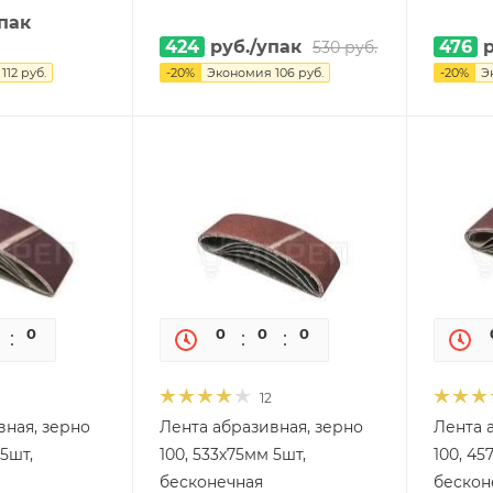
пак
424
руб.
/упак
476
р
530
руб.
я
112
руб.
-
20
%
Экономия
106
руб.
-
20
%
Э
0
0
0
0
0
0
12
вная, зерно
Лента абразивная, зерно
Лента 
 5шт,
100, 533х75мм 5шт,
100, 45
бесконечная
бескон