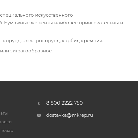
 специального искусственного
ой. Бумажные же ленты наиболее привлекательны в
 корунд, электрокорунд, карбид кремния.
или зигзагообразное.
8 800 2222 750
латы
dostavka@mkrep.ru
тавки
 товар