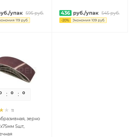
уб.
/упак
436
руб.
/упак
595
руб.
545
руб.
кономия
119
руб.
-
20
%
Экономия
109
руб.
0
0
0
0
11
абразивная, зерно
7х75мм 5шт,
ечная