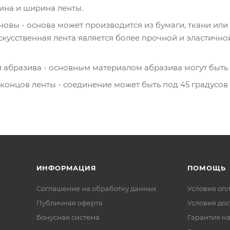
ина и ширина ленты.
овы - основа может производится из бумаги, ткани или
скусственная лента является более прочной и эластичн
абразива - основным материалом абразива могут быть -
онцов ленты - соединение может быть под 45 градусов 
ИНФОРМАЦИЯ
ПОМОЩЬ
Соглашение на обработку данных
Условия оп
Публичная оферта
Условия дос
Бонусная система
Гарантия на