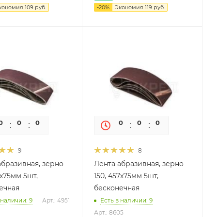
кономия
109
руб.
-
20
%
Экономия
119
руб.
0
0
0
0
0
0
0
0
9
8
абразивная, зерно
Лента абразивная, зерно
3х75мм 5шт,
150, 457х75мм 5шт,
ечная
бесконечная
 наличии: 9
Арт.: 4951
Есть в наличии: 9
Арт.: 8605