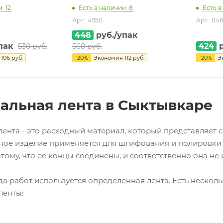
: 12
Есть в наличии: 8
Есть в
Арт.: 4950
Арт.: 046
448
руб.
/упак
пак
424
р
530
руб.
560
руб.
я
106
руб.
-
20
%
Экономия
112
руб.
-
20
%
Э
льная лента в Сыктывкаре
ента - это расходный материал, который представляет 
ное изделие применяется для шлифования и полировки 
тому, что ее концы соединены, и соответственно она не 
да работ используется определенная лента. Есть нескол
ленты: