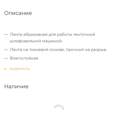
Описание
Лента абразивная для работы ленточной
шлифовальной машиной.
Лента на тканевой основе, прочной на разрыв.
Влагостойкая.
Лента изготовлена из абразивного материала
оксид алюминия.
Предназначена для проведения шлифовальных
Наличие
работ по металлу, дереву, пластмассе и т.д.
Используется с плоскошлифовальными
машинами соответствующего типоразмера.