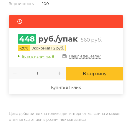
Зернистость
—
100
448
руб.
/упак
560
руб.
-
20
%
Экономия
112
руб.
Нашли дешевле?
Есть в наличии
: 8
В корзину
Купить в 1 клик
Цена действительна только для интернет-магазина и может
отличаться от цен в розничных магазинах