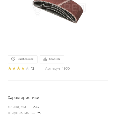
В избранное
Сравнить
Артикул:
4950
12
Характеристики
Длина, мм
—
533
Ширина, мм
—
75