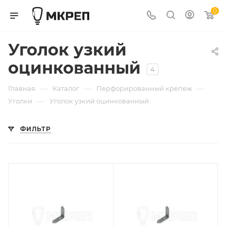
0
Уголок узкий
оцинкованный
4
—
—
—
Главная
Каталог
Перфорированный крепеж
—
Уголки
Уголок узкий оцинкованный
ФИЛЬТР