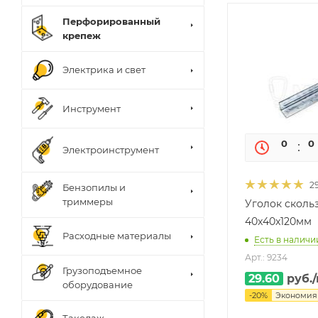
Перфорированный
крепеж
Электрика и свет
Инструмент
0
0
Электроинструмент
2
Бензопилы и
триммеры
Уголок сколь
40x40x120мм
Расходные материалы
Есть в наличии
Арт.: 9234
Грузоподъемное
29.60
руб.
оборудование
-
20
%
Экономи