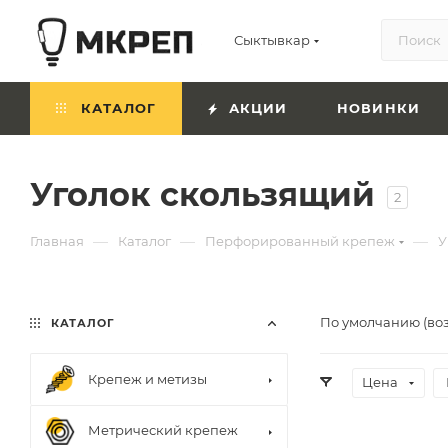
Сыктывкар
КАТАЛОГ
АКЦИИ
НОВИНКИ
Уголок скользящий
2
—
—
—
Главная
Каталог
Перфорированный крепеж
У
По умолчанию (во
КАТАЛОГ
Крепеж и метизы
Цена
Метрический крепеж