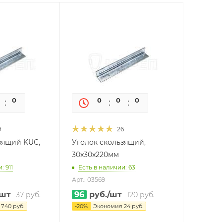
0
0
0
0
0
0
9
26
зящий KUC,
Уголок скользящий,
30х30х220мм
: 911
Есть в наличии: 63
Арт.: 03569
/шт
96
руб.
/шт
37
руб.
120
руб.
я
7.40
руб.
-
20
%
Экономия
24
руб.