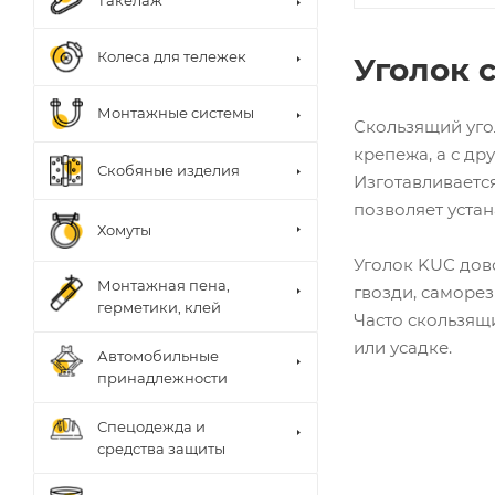
Такелаж
Колеса для тележек
Уголок 
Монтажные системы
Скользящий угол
крепежа, а с др
Скобяные изделия
Изготавливаетс
позволяет устан
Хомуты
Уголок KUC дов
Монтажная пена,
гвозди, саморез
герметики, клей
Часто скользящ
или усадке.
Автомобильные
принадлежности
Спецодежда и
средства защиты