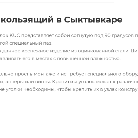
скользящий в Сыктывкаре
ок KUC представляет собой согнутую под 90 градусов пл
угой специальный паз.
я данное крепежное изделие из оцинкованной стали. Ц
авливать его в местах с повышенной влажностью.
ольно прост в монтаже и не требует специального обор
ы, анкеры или винты. Крепиться уголок может к различн
ие уголки необходимы, чтобы крепить их в узлах конст