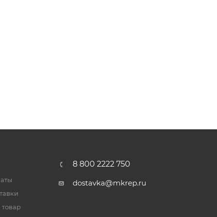
8 800 2222 750
латы
dostavka@mkrep.ru
тавки
 товар