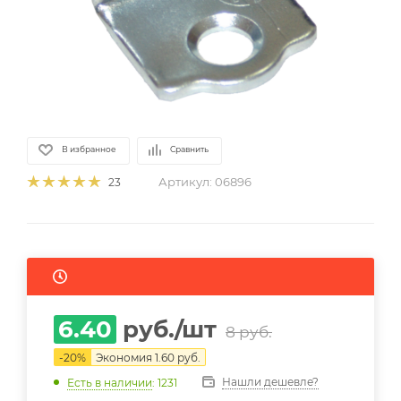
В избранное
Сравнить
Артикул:
06896
23
6.40
руб.
/шт
8
руб.
-
20
%
Экономия
1.60
руб.
Нашли дешевле?
Есть в наличии
: 1231