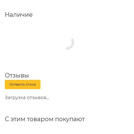
усиленные соединения.
Наличие
Уголки
монтируются при помощи винтов,
саморезов и шурупов. В отдельных случаях
используются гвозди.
Отзывы
Оставить отзыв
Загрузка отзывов...
С этим товаром покупают