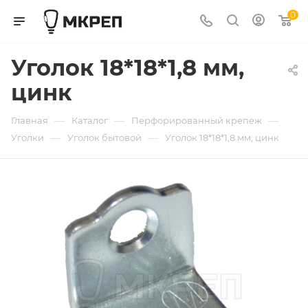
0
Уголок 18*18*1,8 мм,
цинк
—
—
—
Главная
Каталог
Перфорированный крепеж
—
—
Уголки
Уголок бытовой
Уголок 18*18*1,8 мм, цинк