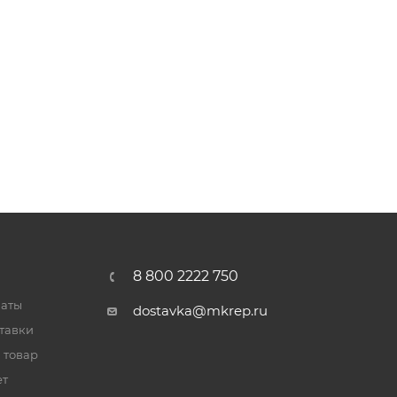
8 800 2222 750
латы
dostavka@mkrep.ru
тавки
 товар
ет