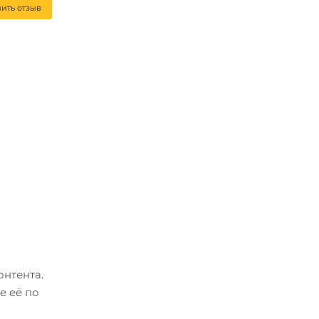
вить отзыв
онтента.
е её по