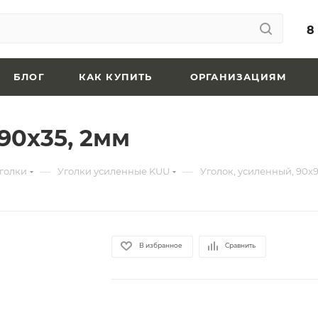
8
БЛОГ
КАК КУПИТЬ
ОРГАНИЗАЦИЯМ
90х35, 2мм
—
—
голки
Уголки усиленные KUU
Уголок, усиленный, 90х9
В избранное
Сравнить