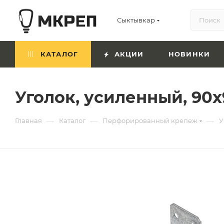
Сыктывкар
КАТАЛОГ
АКЦИИ
НОВИНКИ
Уголок, усиленный, 90х
—
—
—
Главная
Каталог
Перфорированный крепеж
У