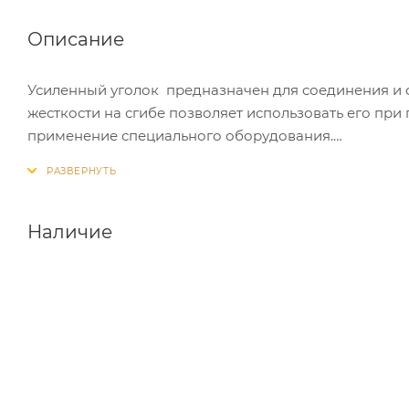
Описание
Усиленный уголок предназначен для соединения и 
жесткости на сгибе позволяет использовать его при
применение специального оборудования.
Применение:
В процессе монтажа каркасных конструкций
Наличие
Для крепления деревянных конструкций к основанию 
Для крепления бруса, межэтажных и чердачных бало