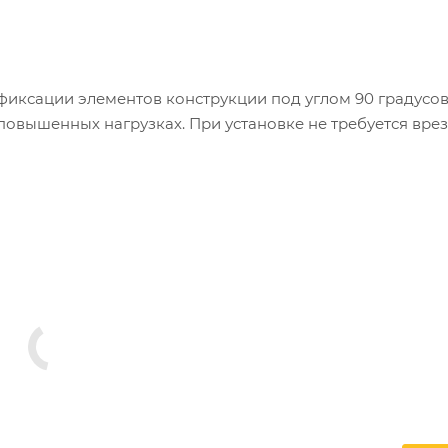
фиксации элементов конструкции под углом 90 градусов
 повышенных нагрузках. При установке не требуется вре
из другого материала (бетон, кирпичная кладка и т.д.)
к перекрытия, прогонов и стоек