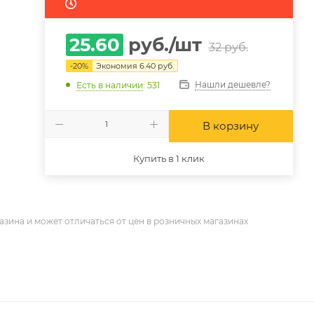
25.60
руб.
/шт
32
руб.
-
20
%
Экономия
6.40
руб.
Нашли дешевле?
Есть в наличии
: 531
В корзину
Купить в 1 клик
азина и может отличаться от цен в розничных магазинах