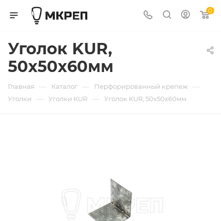
0
Уголок KUR,
50х50х60мм
—
—
—
Главная
Каталог
Перфорированный крепеж
—
—
Уголки
Уголки KUR
Уголок KUR, 50х50х60мм