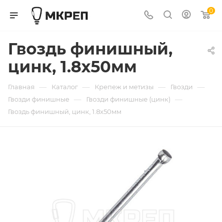
0
Гвоздь финишный,
цинк, 1.8х50мм
—
—
—
—
Главная
Каталог
Крепеж и метизы
Гвозди
—
—
Гвозди финишные
Гвозди финишные (цинк)
Гвоздь финишный, цинк, 1.8х50мм