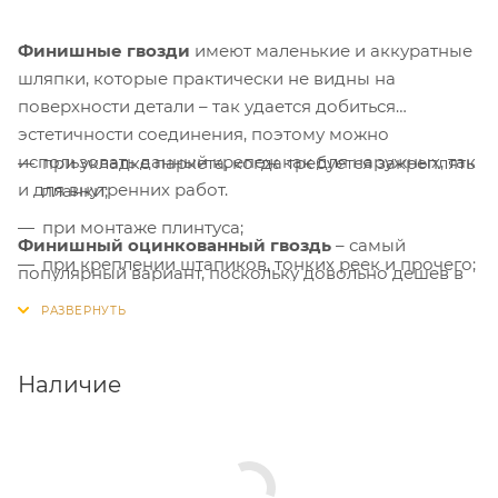
Финишные гвозди
имеют маленькие и аккуратные
шляпки, которые практически не видны на
поверхности детали – так удается добиться
эстетичности соединения, поэтому можно
использовать данный крепеж как для наружных, так
при укладке паркета, когда требуется закреплять
и для внутренних работ.
планки;
при монтаже плинтуса;
Финишный оцинкованный гвоздь
– самый
при креплении штапиков, тонких реек и прочего;
популярный вариант, поскольку довольно дешев в
производстве. Слой цинка на финишном гвозде – не
при монтаже дверных и оконных наличников;
менее 6 мкм, предупреждает появление коррозии.
при креплении декоративных элементов
Гвоздь имеет неяркий серебристый цвет.
небольшого веса;
Наличие
при изготовлении мебели.
Применение: