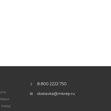
8 800 2222 750
латы
dostavka@mkrep.ru
тавки
 товар