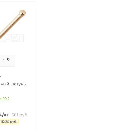
0
0
6
ный, латунь,
: 10.2
.
/кг
561
руб.
я
112.20
руб.