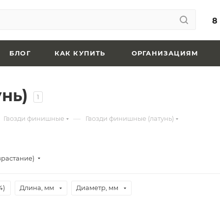
8
БЛОГ
КАК КУПИТЬ
ОРГАНИЗАЦИЯМ
нь)
1
—
Гвозди финишные
Гвозди финишные (латунь)
зрастание)
4
)
Длина, мм
Диаметр, мм