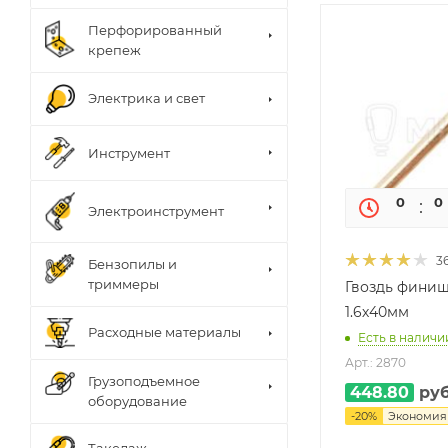
Перфорированный
крепеж
Электрика и свет
Инструмент
0
0
Электроинструмент
3
Бензопилы и
триммеры
Гвоздь финиш
1.6х40мм
Расходные материалы
Есть в наличии
Арт.: 2870
Грузоподъемное
448.80
руб
оборудование
-
20
%
Экономи