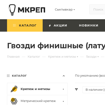
Сыктывкар
КАТАЛОГ
АКЦИИ
НОВИНКИ
Гвозди финишные (лату
—
—
—
—
Главная
Каталог
Крепеж и метизы
Гвозди
По умолчанию (во
КАТАЛОГ
Крепеж и метизы
В наличии (
Метрический крепеж