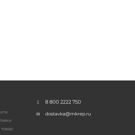
8 800 2222 750
латы
dostavka@mkrep.ru
тавки
 товар