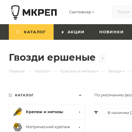
Сыктывкар
КАТАЛОГ
АКЦИИ
НОВИНКИ
Гвозди ершеные
3
—
—
—
—
Главная
Каталог
Крепеж и метизы
Гвозди
По умолчанию (во
КАТАЛОГ
Крепеж и метизы
В наличии (
Метрический крепеж