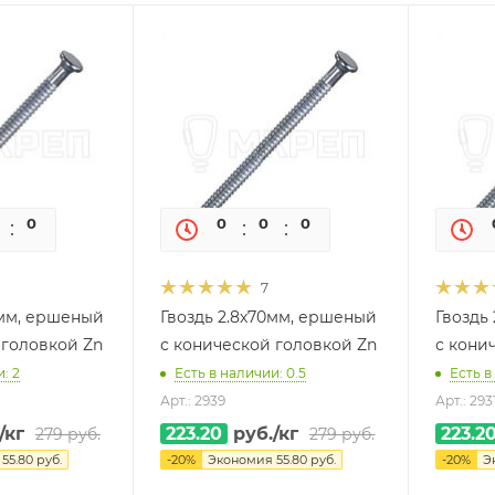
0
0
0
0
0
0
7
0мм, ершеный
Гвоздь 2.8х70мм, ершеный
Гвоздь
 головкой Zn
с конической головкой Zn
с кони
: 2
Есть в наличии: 0.5
Есть в
Арт.: 2939
Арт.: 293
/кг
223.20
руб.
/кг
223.2
279
руб.
279
руб.
я
55.80
руб.
-
20
%
Экономия
55.80
руб.
-
20
%
Э