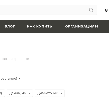
8
БЛОГ
КАК КУПИТЬ
ОРГАНИЗАЦИЯМ
Гвозди ершеные
зрастание)
3
)
Длина, мм
Диаметр, мм