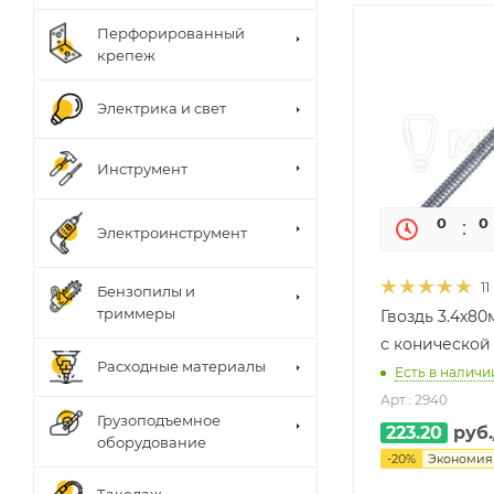
Перфорированный
крепеж
Электрика и свет
Инструмент
0
0
Электроинструмент
11
Бензопилы и
триммеры
Гвоздь 3.4х8
с конической
Расходные материалы
Есть в наличии
Арт.: 2940
Грузоподъемное
223.20
руб.
оборудование
-
20
%
Экономи