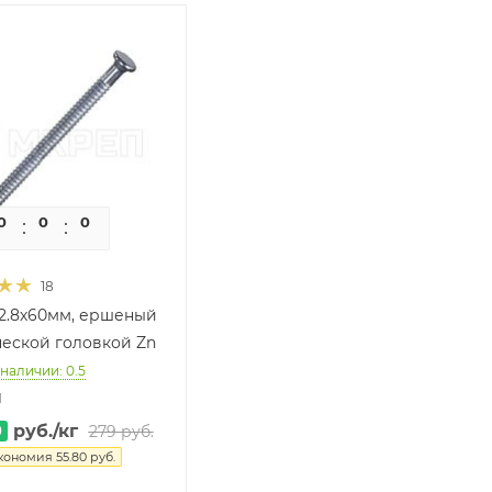
0
0
0
0
18
 2.8х60мм, ершеный
ческой головкой Zn
 наличии: 0.5
1
0
руб.
/кг
279
руб.
кономия
55.80
руб.