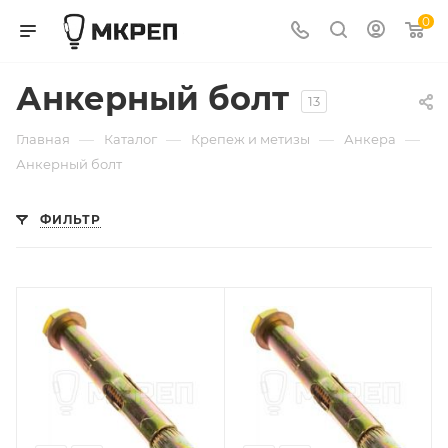
0
Анкерный болт
13
—
—
—
—
Главная
Каталог
Крепеж и метизы
Анкера
Анкерный болт
ФИЛЬТР