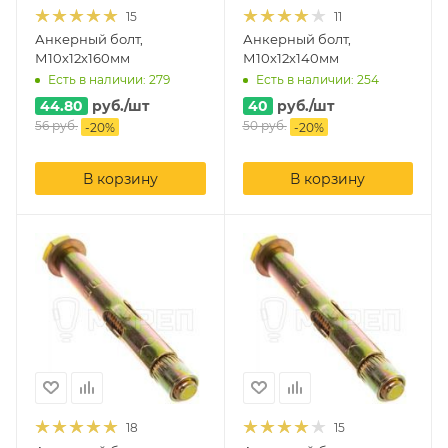
15
11
Анкерный болт,
Анкерный болт,
М10х12х160мм
М10х12х140мм
Есть в наличии: 279
Есть в наличии: 254
44.80
руб.
/шт
40
руб.
/шт
56
руб.
50
руб.
-
20
%
-
20
%
В корзину
В корзину
18
15