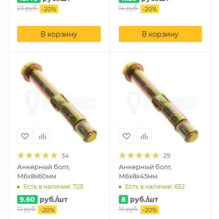
23
руб.
14
руб.
-
20
%
-
20
%
В корзину
В корзину
34
29
Анкерный болт,
Анкерный болт,
М6х8х60мм
М6х8х45мм
Есть в наличии: 723
Есть в наличии: 652
9.60
руб.
/шт
8
руб.
/шт
12
руб.
10
руб.
-
20
%
-
20
%