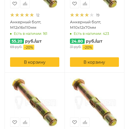
12
19
Анкерный болт,
Анкерный болт,
М12х16х110мм
М10х12х70мм
Есть в наличии: 161
Есть в наличии: 423
55.20
руб.
/шт
24.80
руб.
/шт
69
руб.
31
руб.
-
20
%
-
20
%
В корзину
В корзину