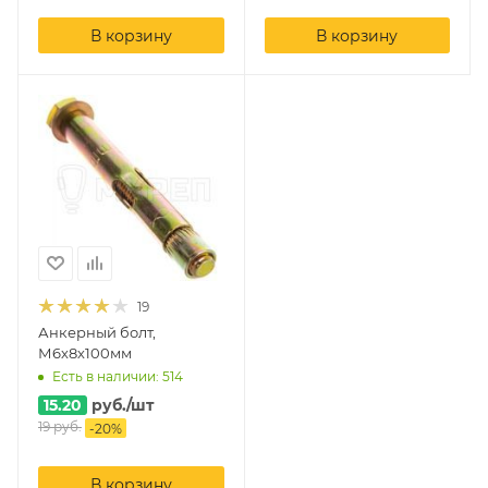
В корзину
В корзину
19
Анкерный болт,
М6х8х100мм
Есть в наличии: 514
15.20
руб.
/шт
19
руб.
-
20
%
В корзину