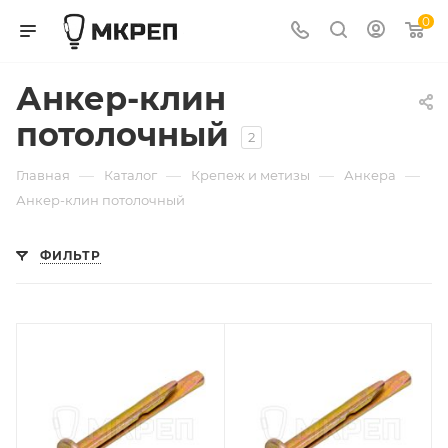
0
Анкер-клин
потолочный
2
—
—
—
—
Главная
Каталог
Крепеж и метизы
Анкера
Анкер-клин потолочный
ФИЛЬТР