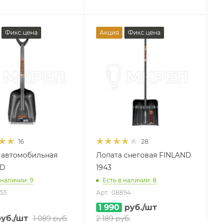
Фикс.цена
Акция
Фикс.цена
16
28
 автомобильная
Лопата снеговая FINLAND
ND
1943
 наличии: 9
Есть в наличии: 8
455
Арт.: 08894
1 990
руб.
/шт
уб.
/шт
1 089
руб.
2 189
руб.