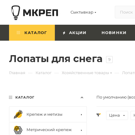
Сыктывкар
КАТАЛОГ
АКЦИИ
НОВИНКИ
Лопаты для снега
9
—
—
—
Главная
Каталог
Хозяйственные товары
Лопат
По умолчанию (во
КАТАЛОГ
Крепеж и метизы
Цена
Метрический крепеж