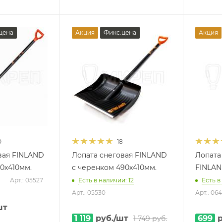
цена
Акция
Фикс.цена
Акция
0
18
вая FINLAND
Лопата снеговая FINLAND
Лопата
10х410мм.
с черенком 490х410мм.
FINLA
Арт.: 05527
Есть в наличии: 12
Есть в
Арт.: 05530
Арт.: 06
шт
1 119
руб.
/шт
699
р
1 749
руб.