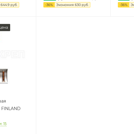
я
644.9 руб.
-
36
%
Экономия
630
руб.
-
36
%
Э
цена
вая
 FINLAND
: 15