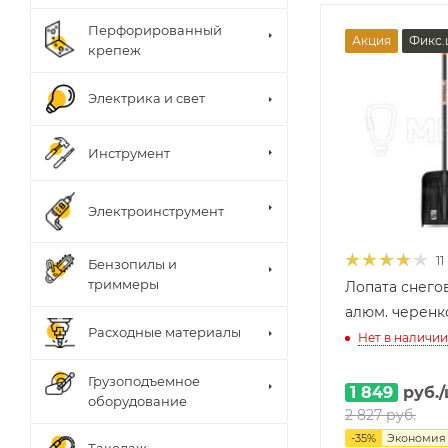
Перфорированный
Акция
Фикс.
крепеж
Электрика и свет
Инструмент
Электроинструмент
11
Бензопилы и
триммеры
Лопата снегов
алюм. черенк
Расходные материалы
Нет в наличии
Грузоподъемное
1 849
руб.
оборудование
2 827
руб.
-
35
%
Экономи