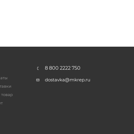
8 800 2222 750
латы
dostavka@mkrep.ru
тавки
 товар
ет