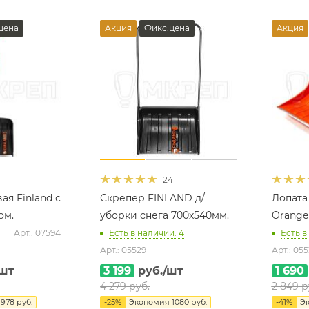
цена
Акция
Фикс.цена
Акция
24
ая Finland с
Скрепер FINLAND д/
Лопата
ом.
уборки снега 700х540мм.
Orange
Арт.: 07594
Есть в наличии: 4
Есть в
Арт.: 05529
Арт.: 055
/шт
3 199
руб.
/шт
1 690
4 279
руб.
2 849
р
я
978
руб.
-
25
%
Экономия
1080 руб.
-
41
%
Э