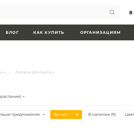
8
БЛОГ
КАК КУПИТЬ
ОРГАНИЗАЦИЯМ
—
ы
Лопаты для снега
зрастание)
Наши предложения
Бренд
: 1
В наличии (
9
)
Цве