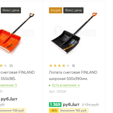
Фикс.цена
Акция
Фикс.цена
25
18
 снеговая FINLAND
Лопата снеговая FINLAND
 550x385.
широкая 500х390мм.
 наличии: 5
Есть в наличии: 4
31
Арт.: 05528
руб.
/шт
1 369
руб.
/шт
уб.
2 134
руб.
кономия
1159 руб.
-
36
%
Экономия
765
руб.