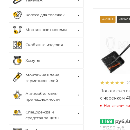
Такелаж
Колеса для тележек
Акция
Фикс.
Монтажные системы
Скобяные изделия
Хомуты
Монтажная пена,
герметики, клей
2
Лопата снего
Автомобильные
с черенком 4
принадлежности
Нет в наличии
Спецодежда и
средства защиты
1 169
руб.
/
1 813.90
руб.