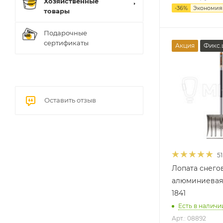
Хозяйственные
-
36
%
Экономи
товары
Подарочные
сертификаты
Акция
Фикс.
Оставить отзыв
51
Лопата снего
алюминиевая
1841
Есть в наличии
Арт.: 08892