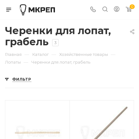
0
Черенки для лопат,
грабель
3
—
—
—
Главная
Каталог
Хозяйственные товары
—
Лопаты
Черенки для лопат, грабель
ФИЛЬТР