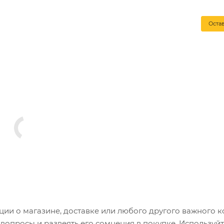
Оста
и о магазине, доставке или любого другого важного к
опросы и развеять его сомнения в покупке. Используйт