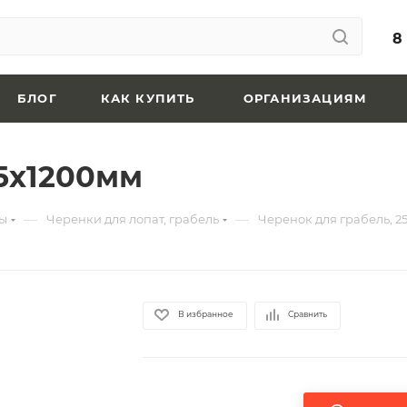
8
БЛОГ
КАК КУПИТЬ
ОРГАНИЗАЦИЯМ
25х1200мм
—
—
ы
Черенки для лопат, грабель
Черенок для грабель, 2
В избранное
Сравнить