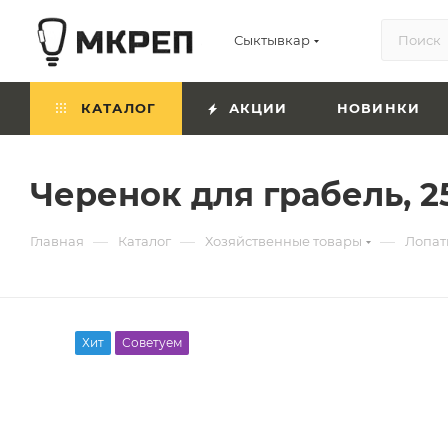
Сыктывкар
КАТАЛОГ
АКЦИИ
НОВИНКИ
Черенок для грабель, 
—
—
—
Главная
Каталог
Хозяйственные товары
Лопат
Хит
Советуем