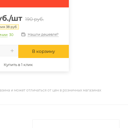
б.
/шт
190
руб.
мия
38
руб.
Нашли дешевле?
ичии
: 30
В корзину
Купить в 1 клик
азина и может отличаться от цен в розничных магазинах