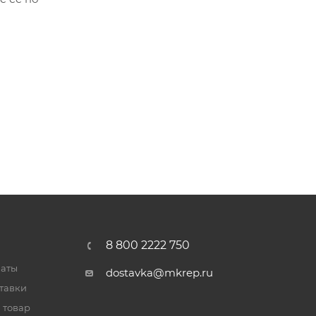
8 800 2222 750
латы
dostavka@mkrep.ru
тавки
 товар