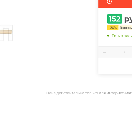
152
ру
-
20
%
Эконо
Есть в нал
Цена действительна только для интернет-маг