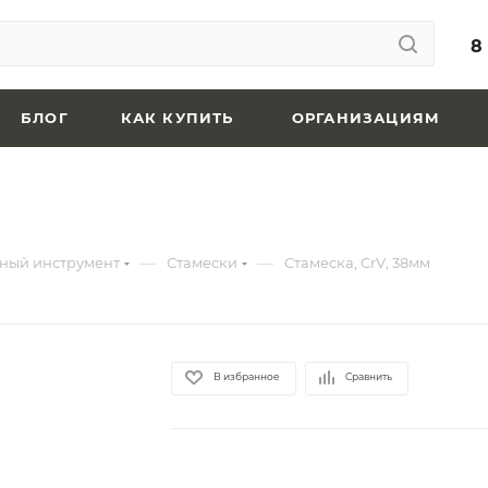
8
БЛОГ
КАК КУПИТЬ
ОРГАНИЗАЦИЯМ
—
—
ный инструмент
Стамески
Стамеска, CrV, 38мм
В избранное
Сравнить