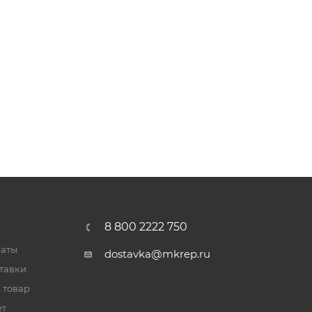
8 800 2222 750
латы
dostavka@mkrep.ru
тавки
 товар
ет