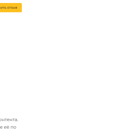
вить отзыв
онтента.
е её по