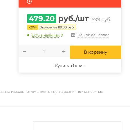
479.20
руб.
/шт
599
руб.
-
20
%
Экономия
119.80
руб.
Нашли дешевле?
Есть в наличии
: 9
В корзину
Купить в 1 клик
азина и может отличаться от цен в розничных магазинах