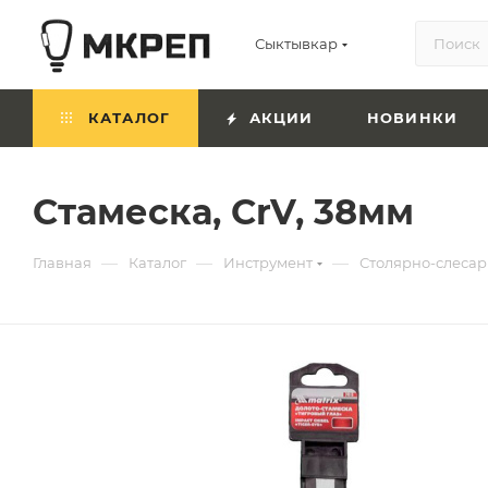
Сыктывкар
КАТАЛОГ
АКЦИИ
НОВИНКИ
Стамеска, CrV, 38мм
—
—
—
Главная
Каталог
Инструмент
Столярно-слесар