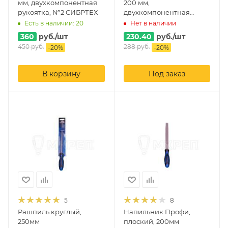
мм, двухкомпонентная
200 мм,
рукоятка, №2 СИБРТЕХ
двухкомпонентная
рукоятка, №2 СИБРТЕХ
Есть в наличии: 20
Нет в наличии
360
руб.
/шт
230.40
руб.
/шт
450
руб.
288
руб.
-
20
%
-
20
%
В корзину
Под заказ
5
8
Рашпиль круглый,
Напильник Профи,
250мм
плоский, 200мм