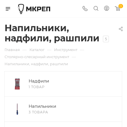
0
Напильники,
надфили, рашпили
5
—
—
—
Главная
Каталог
Инструмент
—
Столярно-слесарный инструмент
Напильники, надфили, рашпили
Надфили
1 ТОВАР
Напильники
3 ТОВАРА