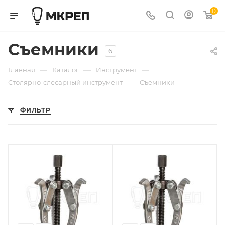
0
Съемники
6
—
—
—
Главная
Каталог
Инструмент
—
Столярно-слесарный инструмент
Съемники
ФИЛЬТР