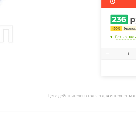
236
р
-
20
%
Эконо
Есть в нал
Цена действительна только для интернет-маг