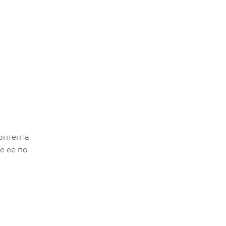
онтента.
е её по