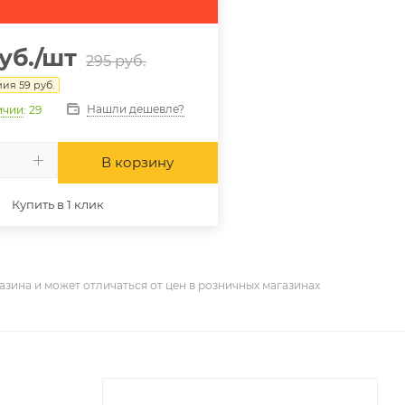
уб.
/шт
295
руб.
мия
59
руб.
Нашли дешевле?
ичии
: 29
В корзину
Купить в 1 клик
азина и может отличаться от цен в розничных магазинах