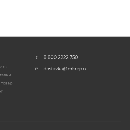
8 800 2222 750
латы
dostavka@mkrep.ru
тавки
 товар
ет