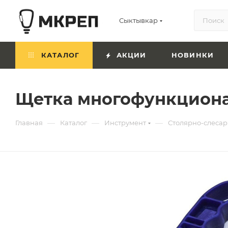
Сыктывкар
КАТАЛОГ
АКЦИИ
НОВИНКИ
Щетка многофункциона
—
—
—
Главная
Каталог
Инструмент
Столярно-слесар