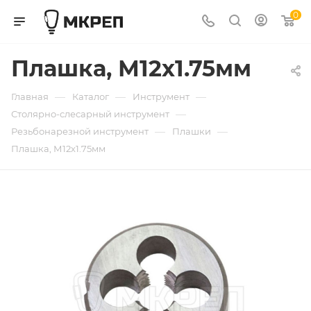
0
Плашка, М12х1.75мм
—
—
—
Главная
Каталог
Инструмент
—
Столярно-слесарный инструмент
—
—
Резьбонарезной инструмент
Плашки
Плашка, М12х1.75мм