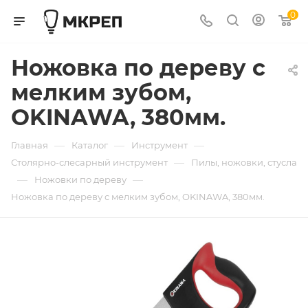
0
Ножовка по дереву с
мелким зубом,
OKINAWA, 380мм.
—
—
—
Главная
Каталог
Инструмент
—
Столярно-слесарный инструмент
Пилы, ножовки, стусла
—
—
Ножовки по дереву
Ножовка по дереву с мелким зубом, OKINAWA, 380мм.