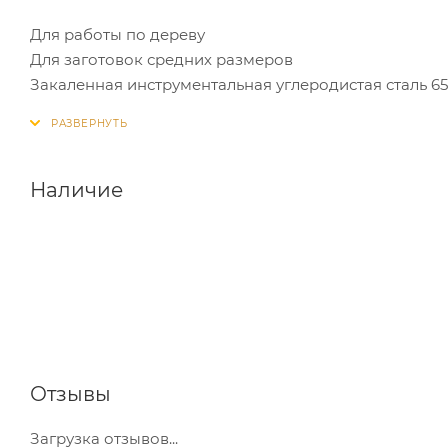
Для работы по дереву
Для заготовок средних размеров
Закаленная инструментальная углеродистая сталь 6
Лазерная заточка зуба
Универсальный рез
Высокая скорость реза
Чистый рез
Наличие
Эргономичный дизайн рукоятки
Двухкомпонентная пластиковая рукоятка с обрезин
Отзывы
Загрузка отзывов...