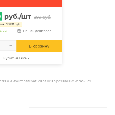
0
руб.
/шт
899
руб.
мия
179.80
руб.
Нашли дешевле?
ичии
: 11
В корзину
Купить в 1 клик
азина и может отличаться от цен в розничных магазинах