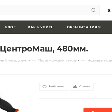
8
БЛОГ
КАК КУПИТЬ
ОРГАНИЗАЦИЯМ
лЦентроМаш, 480мм.
—
—
ный инструмент
Пилы, ножовки, стусла
Ножовки по д
В избранное
Сравнить