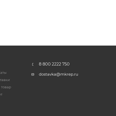
8 800 2222 750
латы
dostavka@mkrep.ru
тавки
 товар
ет