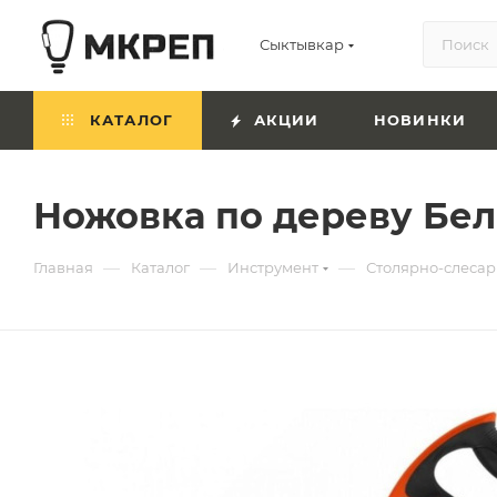
Сыктывкар
КАТАЛОГ
АКЦИИ
НОВИНКИ
Ножовка по дереву Бе
—
—
—
Главная
Каталог
Инструмент
Столярно-слесар