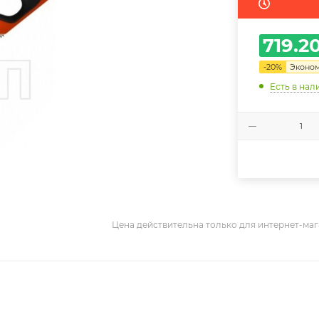
719.2
-
20
%
Эконо
Есть в нал
Цена действительна только для интернет-маг