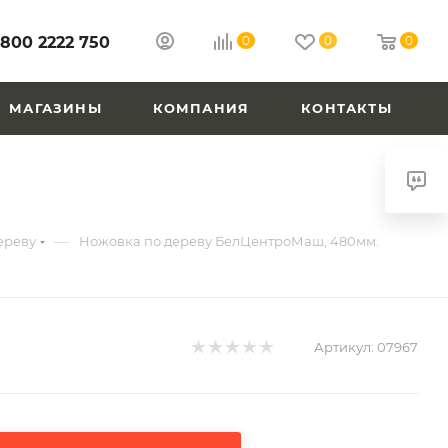
 800 2222 750
0
0
0
МАГАЗИНЫ
КОМПАНИЯ
КОНТАКТЫ
—
ереву
Ножовка по дереву БелЦентроМаш, 480мм.
Артикул:
07967