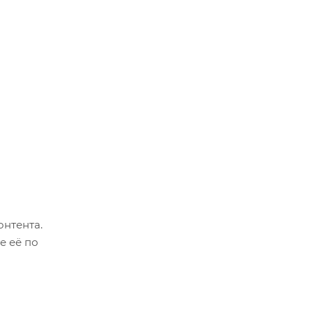
онтента.
е её по