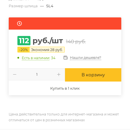
Размер шлица
—
SL4
112
руб.
/шт
140
руб.
-
20
%
Экономия
28
руб.
Нашли дешевле?
Есть в наличии
: 34
В корзину
Купить в 1 клик
Цена действительна только для интернет-магазина и может
отличаться от цен в розничных магазинах