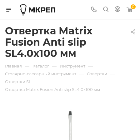
0
Отвертка Matrix
Fusion Anti slip
SL4.0х100 мм
—
—
—
Главная
Каталог
Инструмент
—
—
Столярно-слесарный инструмент
Отвертки
—
Отвертки SL
Отвертка Matrix Fusion Anti slip SL4.0х100 мм