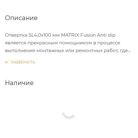
Описание
Отвертка SL4,0х100 мм MATRIX Fusion Anti slip
является прекрасным помощником в процессе
выполнения монтажных или ремонтных работ, где
применяется крепеж с плоским рабочим профилем.
Инструмент оснащен эргономичной
трехкомпонентной ручкой, которая выполнена
специально по форме ладони, а также стальным
Наличие
закаленным стержнем. Обе части надежно
соединены между собой, что значительно
продлевает срок службы изделия.