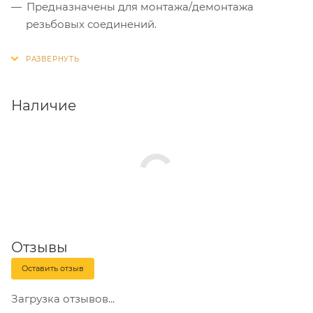
Предназначены для монтажа/демонтажа
резьбовых соединений.
Двухкомпонентная рукоятка удобно и надежно
фиксируется в руке.
Твердость рабочей части составляет 50-54 HRC.
Наличие
Отзывы
Оставить отзыв
Загрузка отзывов...