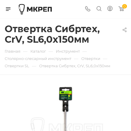
0
Отвертка Сибртех,
CrV, SL6,0x150мм
—
—
—
Главная
Каталог
Инструмент
—
—
Столярно-слесарный инструмент
Отвертки
—
Отвертки SL
Отвертка Сибртех, CrV, SL6,0x150мм