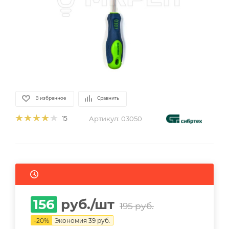
В избранное
Сравнить
Артикул:
03050
15
156
руб.
/шт
195
руб.
-
20
%
Экономия
39
руб.